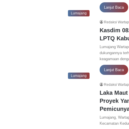
Lanjut Baca
Lumajang
Redaksi Warta
Kasdim 08
LPTQ Kabu
Lumajang Wartapo
dukungannya ter
keagamaan den
Lanjut Baca
Lumajang
Redaksi Warta
Laka Maut
Proyek Ya
Pemicuny
Lumajang, Wartapo
Kecamatan Kedung