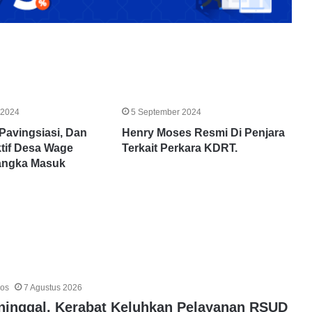
Mandiri
Mangkir
di
Sidang
Gugatan
Kebocoran
25 Juli 2023
Data
a Bank
Bank Mandiri Mangkir di Sidang
Nasabah
 2024
5 September 2024
ak Pelapor,
Gugatan Kebocoran Data Nasabah
Pavingsiasi, Dan
Henry Moses Resmi Di Penjara
ktif Desa Wage
Terkait Perkara KDRT.
angka Masuk
pos
7 Agustus 2026
ninggal, Kerabat Keluhkan Pelayanan RSUD