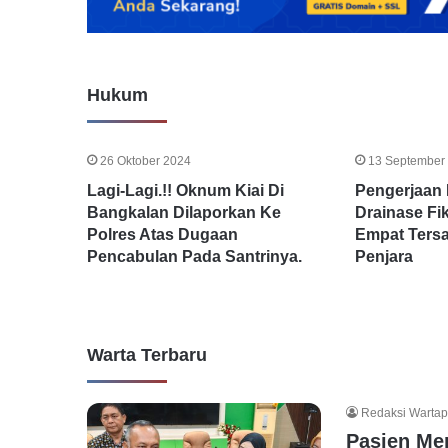
Bank
Prima,
‘Ada
Bank
Hukum
Dalam
Bank
13 Februari 2024
atas
urcing Pemkot
Perkara Bank Prima, ‘Ad
Kehendak
26 Oktober 2024
13 September
uga Pakai Ijazah Palsu
Dalam Bank atas Kehend
Pelapor,
Lagi-Lagi.!! Oknum Kiai Di
Pengerjaan 
Bangkalan Dilaporkan Ke
Drainase Fi
Polres Atas Dugaan
Empat Ters
Pencabulan Pada Santrinya.
Penjara
Warta Terbaru
Redaksi Warta
Pasien Me