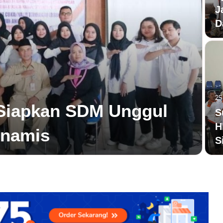
J
D
25
Siapkan SDM Unggul
S
H
inamis
S
Bank