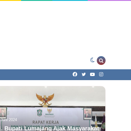
Switch
Search
Facebook
Twitter
YouTube
Instagram
skin
for
 Juni 2024
j. Bupati Lumajang Ajak Masyarakat