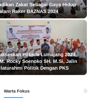
adikan Zakat Sebagai Gaya Hidup
alam Raker BAZNAS 2024
25 Juni 20
Des
 Juni 2024
Dal
ukseskan Pilkada Lumajang 2024,
M. Rocky Soenoko SH. M.Si, Jalin
Tah
ilaturahmi Politik Dengan PKS
Warta Fokus
Kasus
Kasus