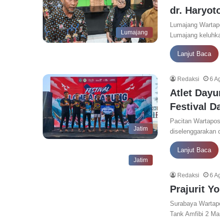
dr. Haryot
Lumajang Wartapo
Lumajang
Lumajang keluhka
Lanjut Baca
Redaksi
6 A
Atlet Day
Festival 
Pacitan Wartapos
Jatim
diselenggarakan 
Lanjut Baca
Jatim
Redaksi
6 A
Prajurit 
Surabaya Wartapo
Tank Amfibi 2 Ma