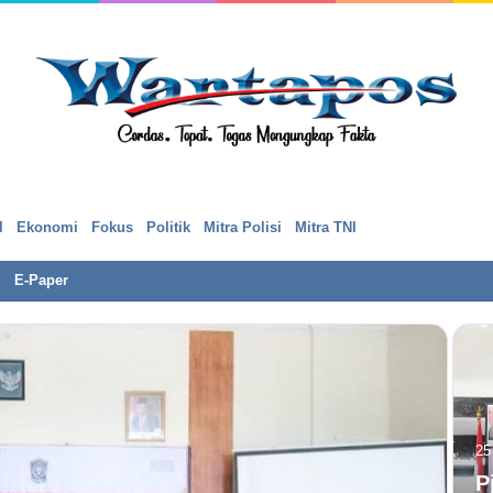
l
Ekonomi
Fokus
Politik
Mitra Polisi
Mitra TNI
E-Paper
25
P