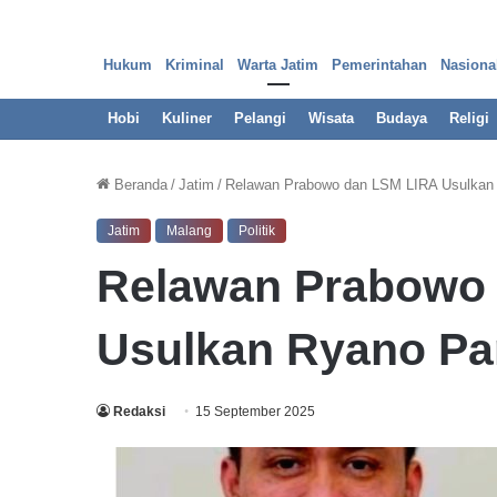
Hukum
Kriminal
Warta Jatim
Pemerintahan
Nasiona
Hobi
Kuliner
Pelangi
Wisata
Budaya
Religi
Beranda
/
Jatim
/
Relawan Prabowo dan LSM LIRA Usulkan 
Jatim
Malang
Politik
P
Relawan Prabowo
e
r
k
Usulkan Ryano Pa
a
r
a
13 Februari 2024
Redaksi
15 September 2025
B
urcing Pemkot
Perkara Bank Prima, ‘Ad
a
uga Pakai Ijazah Palsu
Dalam Bank atas Kehend
n
k