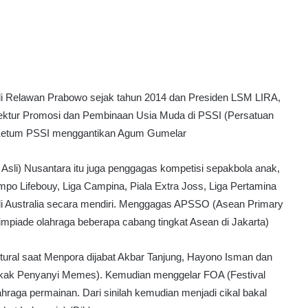
adi Relawan Prabowo sejak tahun 2014 dan Presiden LSM LIRA,
Direktur Promosi dan Pembinaan Usia Muda di PSSI (Persatuan
n Ketum PSSI menggantikan Agum Gumelar
li) Nusantara itu juga penggagas kompetisi sepakbola anak,
mpo Lifebouy, Liga Campina, Piala Extra Joss, Liga Pertamina
 Australia secara mendiri. Menggagas APSSO (Asean Primary
mpiade olahraga beberapa cabang tingkat Asean di Jakarta)
ktural saat Menpora dijabat Akbar Tanjung, Hayono Isman dan
akak Penyanyi Memes). Kemudian menggelar FOA (Festival
aga permainan. Dari sinilah kemudian menjadi cikal bakal