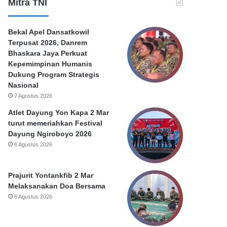
e
O
Mitra TNI
r
k
P
n
Bekal Apel Dansatkowil
e
u
Terpusat 2026, Danrem
m
m
Bhaskara Jaya Perkuat
k
O
Kepemimpinan Humanis
o
u
Dukung Program Strategis
t
t
Nasional
S
s
7 Agustus 2026
u
o
r
u
Atlet Dayung Yon Kapa 2 Mar
a
r
turut memeriahkan Festival
b
c
Dayung Ngiroboyo 2026
a
i
6 Agustus 2026
y
n
a
g
P
Prajurit Yontankfib 2 Mar
e
Melaksanakan Doa Bersama
m
6 Agustus 2026
k
o
t