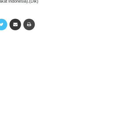
kat Indonesia).(Dik)
Twitter
Share via Email
Print