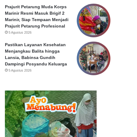
S
Prajurit Petarung Muda Korps
u
Marinir Resmi Masuk Brigif 2
r
Marinir, Siap Tempaan Menjadi
a
Prajurit Petarung Profesional
b
5 Agustus 2026
a
y
Pastikan Layanan Kesehatan
a
Menjangkau Balita hingga
Lansia, Babinsa Gundih
Dampingi Posyandu Keluarga
5 Agustus 2026