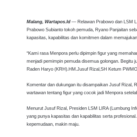
n
k
a
t
Malang, Wartapos.Id
— Relawan Prabowo dan LSM LIR
a
Prabowo Subianto tokoh pemuda, Ryano Panjaitan seba
s
kapasitas, kapabilitas dan komitmen dalam memajuka
K
e
h
“Kami rasa Menpora perlu dipimpin figur yang memah
e
menjadi pemimpin pemuda disemua golongan. Begitu ju
n
Raden Haryo (KRH).HM.Jusuf Rizal,SH Ketum PWMO
d
a
Komentar dan dukungan itu disampaikan Jusuf Rizal,
k
P
wartawan tentang figur yang cocok jadi Menpora sete
e
l
Menurut Jusuf Rizal, Presiden LSM LIRA (Lumbung Inf
a
yang punya kapasitas dan kapabilitas serta profesiona
p
o
kepemudaan, makin maju.
r
,