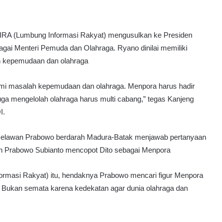
n
K
e
b
A (Lumbung Informasi Rakyat) mengusulkan ke Presiden
o
gai Menteri Pemuda dan Olahraga. Ryano dinilai memiliki
c
n kepemudaan dan olahraga
o
r
a
ami masalah kepemudaan dan olahraga. Menpora harus hadir
n
ga mengelolah olahraga harus multi cabang,” tegas Kanjeng
D
I.
a
t
 Relawan Prabowo berdarah Madura-Batak menjawab pertanyaan
a
N
lah Prabowo Subianto mencopot Dito sebagai Menpora
a
s
ormasi Rakyat) itu, hendaknya Prabowo mencari figur Menpora
a
l. Bukan semata karena kedekatan agar dunia olahraga dan
b
a
h