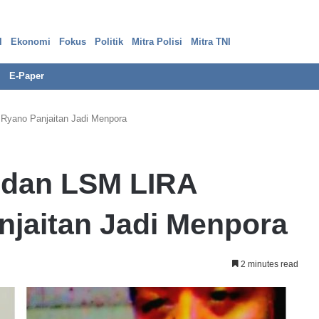
l
Ekonomi
Fokus
Politik
Mitra Polisi
Mitra TNI
E-Paper
Ryano Panjaitan Jadi Menpora
B
 dan LSM LIRA
a
n
k
njaitan Jadi Menpora
M
a
n
25 Juli 2023
2 minutes read
d
a Bank
Bank Mandiri Mangkir di Sidang
i
ak Pelapor,
Gugatan Kebocoran Data Nasabah
r
i