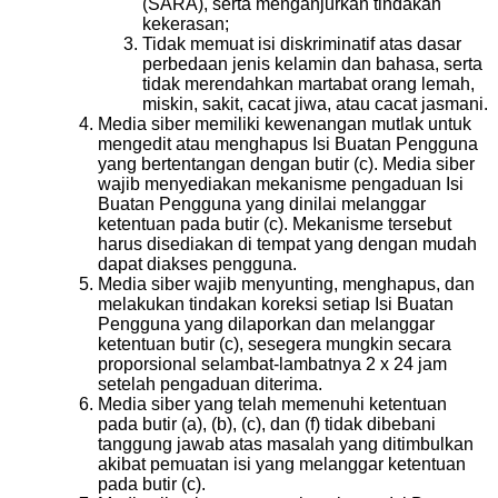
(SARA), serta menganjurkan tindakan
kekerasan;
Tidak memuat isi diskriminatif atas dasar
perbedaan jenis kelamin dan bahasa, serta
tidak merendahkan martabat orang lemah,
miskin, sakit, cacat jiwa, atau cacat jasmani.
Media siber memiliki kewenangan mutlak untuk
mengedit atau menghapus Isi Buatan Pengguna
yang bertentangan dengan butir (c). Media siber
wajib menyediakan mekanisme pengaduan Isi
Buatan Pengguna yang dinilai melanggar
ketentuan pada butir (c). Mekanisme tersebut
harus disediakan di tempat yang dengan mudah
dapat diakses pengguna.
Media siber wajib menyunting, menghapus, dan
melakukan tindakan koreksi setiap Isi Buatan
Pengguna yang dilaporkan dan melanggar
ketentuan butir (c), sesegera mungkin secara
proporsional selambat-lambatnya 2 x 24 jam
setelah pengaduan diterima.
Media siber yang telah memenuhi ketentuan
pada butir (a), (b), (c), dan (f) tidak dibebani
tanggung jawab atas masalah yang ditimbulkan
akibat pemuatan isi yang melanggar ketentuan
pada butir (c).