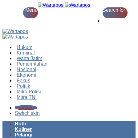
Menu
Search for
Switch skin
Hukum
Kriminal
Warta Jatim
Pemerintahan
Nasional
Ekonomi
Fokus
Politik
Mitra Polisi
Mitra TNI
Search for
Switch skin
Hobi
Kuliner
Pelangi