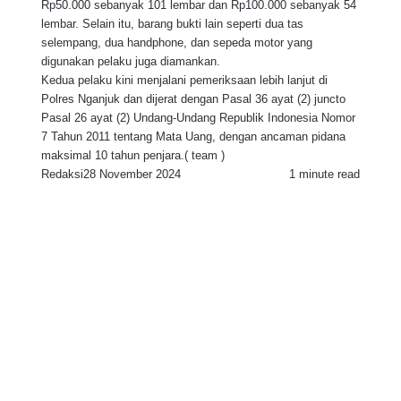
Rp50.000 sebanyak 101 lembar dan Rp100.000 sebanyak 54
lembar. Selain itu, barang bukti lain seperti dua tas
selempang, dua handphone, dan sepeda motor yang
digunakan pelaku juga diamankan.
Kedua pelaku kini menjalani pemeriksaan lebih lanjut di
Polres Nganjuk dan dijerat dengan Pasal 36 ayat (2) juncto
Pasal 26 ayat (2) Undang-Undang Republik Indonesia Nomor
7 Tahun 2011 tentang Mata Uang, dengan ancaman pidana
maksimal 10 tahun penjara.( team )
Redaksi
28 November 2024
1 minute read
F
T
W
T
S
P
a
w
h
e
h
r
c
i
a
l
a
i
e
t
t
e
r
n
b
t
s
g
e
t
o
e
A
r
v
o
r
p
a
i
k
p
m
a
E
m
a
i