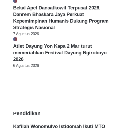
i
a
Bekal Apel Dansatkowil Terpusat 2026,
n
D
Danrem Bhaskara Jaya Perkuat
g
i
Kepemimpinan Humanis Dukung Program
P
d
Strategis Nasional
e
u
7 Agustus 2026
m
g
k
a
Atlet Dayung Yon Kapa 2 Mar turut
o
P
memeriahkan Festival Dayung Ngiroboyo
t
a
S
2026
k
u
a
6 Agustus 2026
r
i
a
I
b
j
a
a
y
z
a
a
h
Pendidikan
P
a
l
Kafilah Wonomulyo Istiqomah Ikuti MTQ