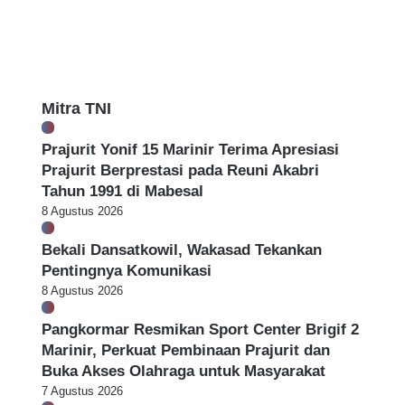
a
t
o
z
s
t
a
o
S
h
u
u
P
r
r
a
c
a
Mitra TNI
l
i
b
s
n
a
Prajurit Yonif 15 Marinir Terima Apresiasi
u
g
y
Prajurit Berprestasi pada Reuni Akabri
O
P
a
Tahun 1991 di Mabesal
k
e
n
8 Agustus 2026
m
u
k
m
Bekali Dansatkowil, Wakasad Tekankan
o
O
Pentingnya Komunikasi
t
u
S
8 Agustus 2026
t
u
s
r
Pangkormar Resmikan Sport Center Brigif 2
o
a
Marinir, Perkuat Pembinaan Prajurit dan
u
b
Buka Akses Olahraga untuk Masyarakat
r
a
7 Agustus 2026
c
y