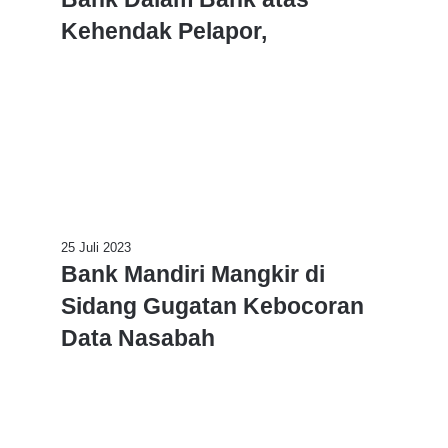
k
a
Kehendak Pelapor,
r
a
B
a
n
k
P
r
i
m
B
25 Juli 2023
a
a
Bank Mandiri Mangkir di
,
n
‘
Sidang Gugatan Kebocoran
k
A
M
Data Nasabah
d
a
a
n
B
d
a
i
n
r
k