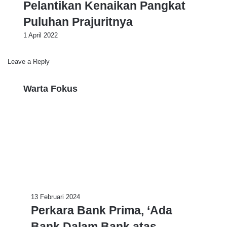
Pelantikan Kenaikan Pangkat
Puluhan Prajuritnya
1 April 2022
Leave a Reply
Warta Fokus
P
13 Februari 2024
e
Perkara Bank Prima, ‘Ada
r
Bank Dalam Bank atas