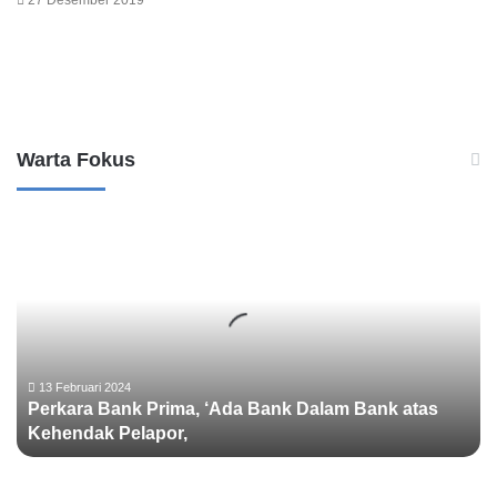
Leave a Reply
Warta Fokus
P
e
r
k
a
r
a
B
13 Februari 2024
Perkara Bank Prima, ‘Ada Bank Dalam Bank atas
a
Kehendak Pelapor,
n
k
P