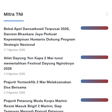
r
i
m
Mitra TNI
a
,
‘
Bekal Apel Dansatkowil Terpusat 2026,
A
Danrem Bhaskara Jaya Perkuat
d
Kepemimpinan Humanis Dukung Program
a
Strategis Nasional
B
7 Agustus 2026
a
Atlet Dayung Yon Kapa 2 Mar turut
n
memeriahkan Festival Dayung Ngiroboyo
k
2026
D
6 Agustus 2026
a
l
Prajurit Yontankfib 2 Mar Melaksanakan
a
Doa Bersama
m
6 Agustus 2026
B
Prajurit Petarung Muda Korps Marinir
a
Resmi Masuk Brigif 2 Marinir, Siap
n
Tempaan Menjadi Prajurit Petarung
k