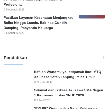
Profesional
a
5 Agustus 2026
t
a
Pastikan Layanan Kesehatan Menjangkau
s
Balita hingga Lansia, Babinsa Gundih
K
Dampingi Posyandu Keluarga
e
5 Agustus 2026
h
e
n
d
a
Pendidikan
k
P
e
Kafilah Wonomulyo Istiqomah Ikuti MTQ
l
XXII Kecamatan Tanjung Palas Timur
a
24 Juni 2026
p
Selamat dan Sukses 47 Siswa SMA Negeri
o
1 Kertosono Lolos SNBP 2026
r
5 Juni 2026
,
SDN 007 Wonomulyo Gelar Pelepasan