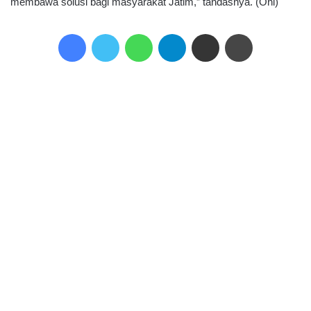
membawa solusi bagi masyarakat Jatim,” tandasnya. (Oni)
Facebook
Twitter
WhatsApp
Telegram
Share via Email
Print