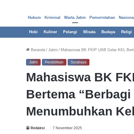
Hukum
Kriminal
Warta Jatim
Pemerintahan
Nasiona
Hobi
Kuliner
Pelangi
Wisata
Budaya
Religi
Beranda
/
Jatim
/
Mahasiswa BK FKIP UAB Gelar KKL Bert
Jatim
Pendidikan
Surabaya
O
Mahasiswa BK FK
k
n
u
Bertema “Berbagi
m
O
u
Menumbuhkan Ke
29 Maret 2023
t
Oknum Outsourcing Pem
s
Surabaya Diduga Pakai I
o
Redaksi
7 November 2025
u