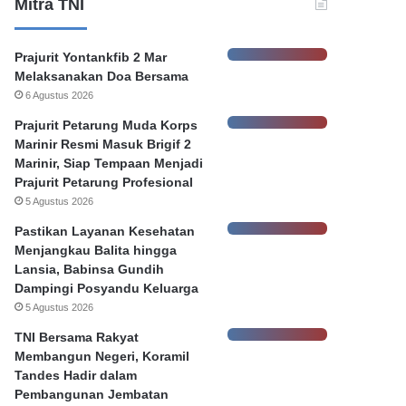
n
e
Mitra TNI
K
r
e
P
Prajurit Yontankfib 2 Mar
b
e
Melaksanakan Doa Bersama
o
m
6 Agustus 2026
c
k
o
o
Prajurit Petarung Muda Korps
r
t
Marinir Resmi Masuk Brigif 2
a
S
Marinir, Siap Tempaan Menjadi
n
u
Prajurit Petarung Profesional
D
r
5 Agustus 2026
a
a
t
b
Pastikan Layanan Kesehatan
a
a
Menjangkau Balita hingga
N
y
Lansia, Babinsa Gundih
a
a
Dampingi Posyandu Keluarga
s
5 Agustus 2026
a
TNI Bersama Rakyat
b
Membangun Negeri, Koramil
a
Tandes Hadir dalam
h
Pembangunan Jembatan