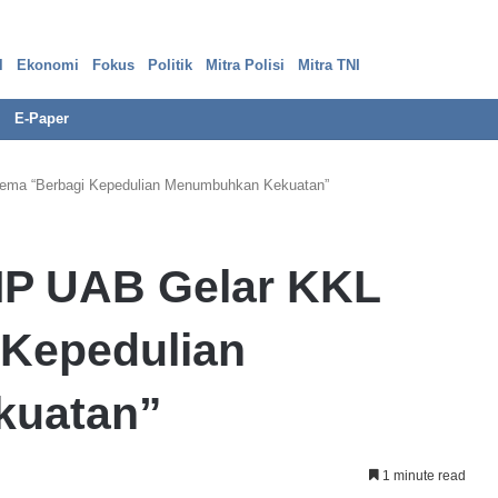
l
Ekonomi
Fokus
Politik
Mitra Polisi
Mitra TNI
E-Paper
ema “Berbagi Kepedulian Menumbuhkan Kekuatan”
P
IP UAB Gelar KKL
e
r
k
 Kepedulian
a
r
a
kuatan”
13 Februari 2024
B
kot
Perkara Bank Prima, ‘Ada Bank
a
jazah Palsu
Dalam Bank atas Kehendak Pelapor,
n
1 minute read
k