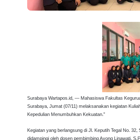
d
u
g
a
P
a
k
a
i
I
j
a
z
a
h
Surabaya Wartapos.id, — Mahasiswa Fakultas Keguruan
P
Surabaya, Jumat (07/11) melaksanakan kegiatan Kuli
a
l
Kepedulian Menumbuhkan Kekuatan.”
s
u
Kegiatan yang berlangsung di Jl. Keputih Tegal No. 32, 
didampingi oleh dosen pembimbing Ayong Linawati, S.P