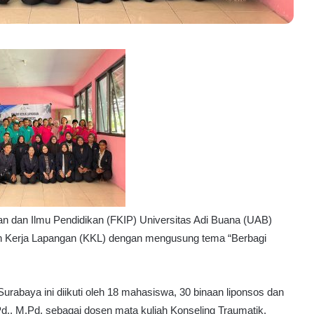
n
k
a
t
a
s
K
e
h
e
n
d
a
k
P
 dan Ilmu Pendidikan (FKIP) Universitas Adi Buana (UAB)
e
ah Kerja Lapangan (KKL) dengan mengusung tema “Berbagi
l
a
p
o
Surabaya ini diikuti oleh 18 mahasiswa, 30 binaan liponsos dan
r
d., M.Pd, sebagai dosen mata kuliah Konseling Traumatik.
,