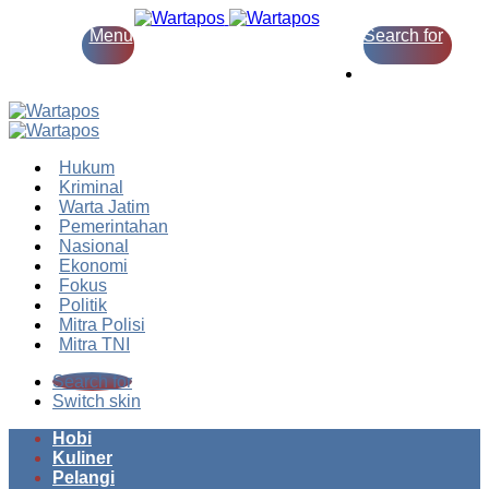
Menu
Search for
Switch skin
Hukum
Kriminal
Warta Jatim
Pemerintahan
Nasional
Ekonomi
Fokus
Politik
Mitra Polisi
Mitra TNI
Search for
Switch skin
Hobi
Kuliner
Pelangi