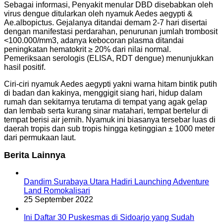
Sebagai informasi, Penyakit menular DBD disebabkan oleh
virus dengue ditularkan oleh nyamuk Aedes aegypti &
Ae.albopictus. Gejalanya ditandai demam 2-7 hari disertai
dengan manifestasi perdarahan, penurunan jumlah trombosit
<100.000/mm3, adanya kebocoran plasma ditandai
peningkatan hematokrit ≥ 20% dari nilai normal.
Pemeriksaan serologis (ELISA, RDT dengue) menunjukkan
hasil positif.
Ciri-ciri nyamuk Aedes aegypti yakni warna hitam bintik putih
di badan dan kakinya, menggigit siang hari, hidup dalam
rumah dan sekitarnya terutama di tempat yang agak gelap
dan lembab serta kurang sinar matahari, tempat bertelur di
tempat berisi air jernih. Nyamuk ini biasanya tersebar luas di
daerah tropis dan sub tropis hingga ketinggian ± 1000 meter
dari permukaan laut.
Berita Lainnya
Dandim Surabaya Utara Hadiri Launching Adventure
Land Romokalisari
25 September 2022
Ini Daftar 30 Puskesmas di Sidoarjo yang Sudah