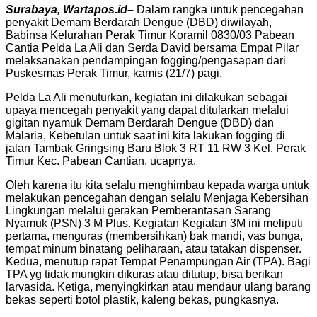
Surabaya, Wartapos.id–
Dalam rangka untuk pencegahan
penyakit Demam Berdarah Dengue (DBD) diwilayah,
Babinsa Kelurahan Perak Timur Koramil 0830/03 Pabean
Cantia Pelda La Ali dan Serda David bersama Empat Pilar
melaksanakan pendampingan fogging/pengasapan dari
Puskesmas Perak Timur, kamis (21/7) pagi.
Pelda La Ali menuturkan, kegiatan ini dilakukan sebagai
upaya mencegah penyakit yang dapat ditularkan melalui
gigitan nyamuk Demam Berdarah Dengue (DBD) dan
Malaria, Kebetulan untuk saat ini kita lakukan fogging di
jalan Tambak Gringsing Baru Blok 3 RT 11 RW 3 Kel. Perak
Timur Kec. Pabean Cantian, ucapnya.
Oleh karena itu kita selalu menghimbau kepada warga untuk
melakukan pencegahan dengan selalu Menjaga Kebersihan
Lingkungan melalui gerakan Pemberantasan Sarang
Nyamuk (PSN) 3 M Plus. Kegiatan Kegiatan 3M ini meliputi
pertama, menguras (membersihkan) bak mandi, vas bunga,
tempat minum binatang peliharaan, atau tatakan dispenser.
Kedua, menutup rapat Tempat Penampungan Air (TPA). Bagi
TPA yg tidak mungkin dikuras atau ditutup, bisa berikan
larvasida. Ketiga, menyingkirkan atau mendaur ulang barang
bekas seperti botol plastik, kaleng bekas, pungkasnya.