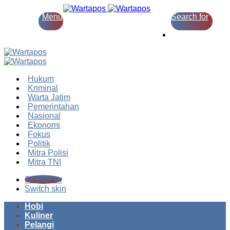
Menu
Search for
Switch skin
Hukum
Kriminal
Warta Jatim
Pemerintahan
Nasional
Ekonomi
Fokus
Politik
Mitra Polisi
Mitra TNI
Search for
Switch skin
Hobi
Kuliner
Pelangi