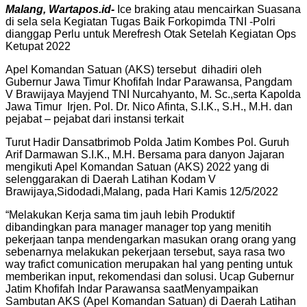
Malang, Wartapos.id-
Ice braking atau mencairkan Suasana
di sela sela Kegiatan Tugas Baik Forkopimda TNI -Polri
dianggap Perlu untuk Merefresh Otak Setelah Kegiatan Ops
Ketupat 2022
Apel Komandan Satuan (AKS) tersebut dihadiri oleh
Gubernur Jawa Timur Khofifah Indar Parawansa, Pangdam
V Brawijaya Mayjend TNI Nurcahyanto, M. Sc.,serta Kapolda
Jawa Timur Irjen. Pol. Dr. Nico Afinta, S.I.K., S.H., M.H. dan
pejabat – pejabat dari instansi terkait
Turut Hadir Dansatbrimob Polda Jatim Kombes Pol. Guruh
Arif Darmawan S.I.K., M.H. Bersama para danyon Jajaran
mengikuti Apel Komandan Satuan (AKS) 2022 yang di
selenggarakan di Daerah Latihan Kodam V
Brawijaya,Sidodadi,Malang, pada Hari Kamis 12/5/2022
“Melakukan Kerja sama tim jauh lebih Produktif
dibandingkan para manager manager top yang menitih
pekerjaan tanpa mendengarkan masukan orang orang yang
sebenarnya melakukan pekerjaan tersebut, saya rasa two
way trafict comunication merupakan hal yang penting untuk
memberikan input, rekomendasi dan solusi. Ucap Gubernur
Jatim Khofifah Indar Parawansa saatMenyampaikan
Sambutan AKS (Apel Komandan Satuan) di Daerah Latihan