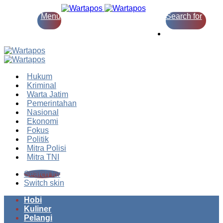
Menu
Search for
Switch skin
Hukum
Kriminal
Warta Jatim
Pemerintahan
Nasional
Ekonomi
Fokus
Politik
Mitra Polisi
Mitra TNI
Search for
Switch skin
Hobi
Kuliner
Pelangi