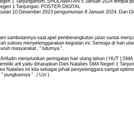
egeri 1 Tanjunganom. SHOLAWATAN 5 Januari 2024 tempat 
egeri 1 Tanjungan. POSTER DIGITAL
umpulan 10 Desember 2023 pengumuman 8 Januari 2024. Dan 
sambutannya saat apel pemberangkatan jalan santai menyampa
elah sukses menyelenggarakan kegiatan ini. Semoga di hari u
ruh masyarakat , ” tuturnya ” .
rifudin menjelaskan peringatan hari ulang tahun ( HUT ) SMA
emiliki arti yaitu diharapkan Dies Natalies SMA Negeri 1 Tanj
s Natalies ini kita sebagai pihak penyelenggara sangat optimi
 pungkasnya ” . ( Uzi )