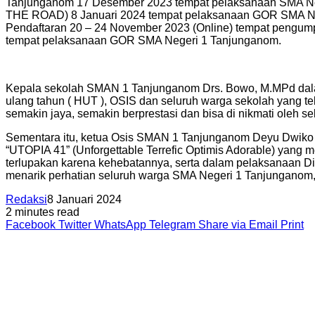
Tanjunganom 17 Desember 2023 tempat pelaksanaan SMA N
THE ROAD) 8 Januari 2024 tempat pelaksanaan GOR SMA N
Pendaftaran 20 – 24 November 2023 (Online) tempat peng
tempat pelaksanaan GOR SMA Negeri 1 Tanjunganom.
Kepala sekolah SMAN 1 Tanjunganom Drs. Bowo, M.MPd dalam 
ulang tahun ( HUT ), OSIS dan seluruh warga sekolah yang t
semakin jaya, semakin berprestasi dan bisa di nikmati oleh selu
Sementara itu, ketua Osis SMAN 1 Tanjunganom Deyu Dwiko A
“UTOPIA 41” (Unforgettable Terrefic Optimis Adorable) yang m
terlupakan karena kehebatannya, serta dalam pelaksanaan Die
menarik perhatian seluruh warga SMA Negeri 1 Tanjunganom, ”
Redaksi
8 Januari 2024
2 minutes read
Facebook
Twitter
WhatsApp
Telegram
Share via Email
Print