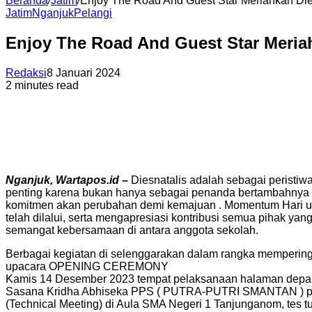
Beranda
/
Jatim
/
Enjoy The Road And Guest Star Meriahkan Di
Jatim
Nganjuk
Pelangi
Enjoy The Road And Guest Star Meria
Redaksi
8 Januari 2024
2 minutes read
Nganjuk, Wartapos.id –
Diesnatalis adalah sebagai peristi
penting karena bukan hanya sebagai penanda bertambahnya 
komitmen akan perubahan demi kemajuan . Momentum Hari ul
telah dilalui, serta mengapresiasi kontribusi semua pihak yan
semangat kebersamaan di antara anggota sekolah.
Berbagai kegiatan di selenggarakan dalam rangka mempering
upacara OPENING CEREMONY
Kamis 14 Desember 2023 tempat pelaksanaan halaman depan
Sasana Kridha Abhiseka PPS ( PUTRA-PUTRI SMANTAN ) pen
(Technical Meeting) di Aula SMA Negeri 1 Tanjunganom, tes tu