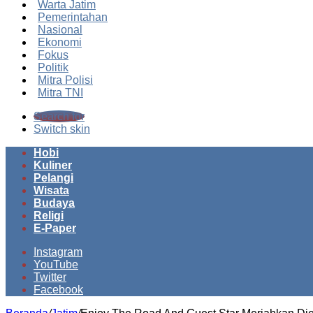
Warta Jatim
Pemerintahan
Nasional
Ekonomi
Fokus
Politik
Mitra Polisi
Mitra TNI
Search for
Switch skin
Hobi
Kuliner
Pelangi
Wisata
Budaya
Religi
E-Paper
Instagram
YouTube
Twitter
Facebook