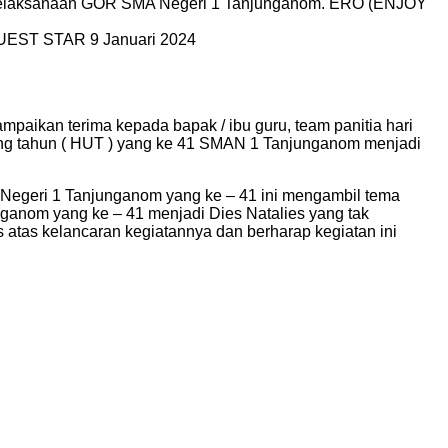
pelaksanaan GOR SMA Negeri 1 Tanjunganom. ERO (ENJOY
GUEST STAR 9 Januari 2024
ikan terima kepada bapak / ibu guru, team panitia hari
lang tahun ( HUT ) yang ke 41 SMAN 1 Tanjunganom menjadi
 Negeri 1 Tanjunganom yang ke – 41 ini mengambil tema
unganom yang ke – 41 menjadi Dies Natalies yang tak
s atas kelancaran kegiatannya dan berharap kegiatan ini