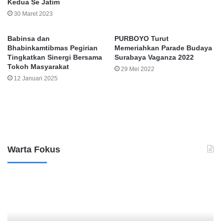
Kedua Se Jatim
30 Maret 2023
Babinsa dan
PURBOYO Turut
Bhabinkamtibmas Pegirian
Memeriahkan Parade Budaya
Tingkatkan Sinergi Bersama
Surabaya Vaganza 2022
Tokoh Masyarakat
29 Mei 2022
12 Januari 2025
Leave a Reply
Warta Fokus
B
K
a
a
n
s
k
u
M
s