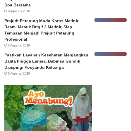
a
a
Doa Bersama
s
6 Agustus 2026
a
b
Prajurit Petarung Muda Korps Marinir
a
Resmi Masuk Brigif 2 Marinir, Siap
h
Tempaan Menjadi Prajurit Petarung
Profesional
5 Agustus 2026
Pastikan Layanan Kesehatan Menjangkau
Balita hingga Lansia, Babinsa Gundih
Dampingi Posyandu Keluarga
5 Agustus 2026