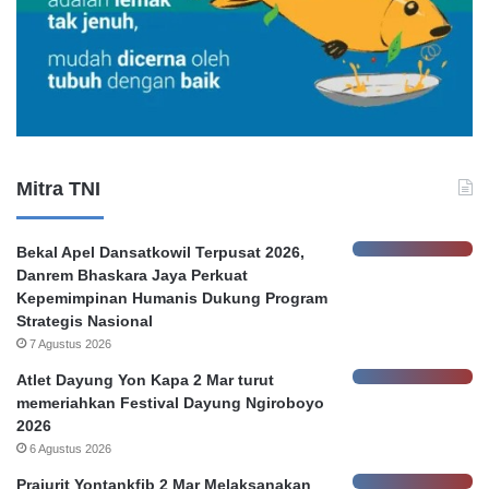
G
m
u
H
g
o
a
n
t
o
a
r
n
e
K
r
Mitra TNI
e
P
b
e
o
m
Bekal Apel Dansatkowil Terpusat 2026,
c
k
Danrem Bhaskara Jaya Perkuat
o
o
Kepemimpinan Humanis Dukung Program
r
t
Strategis Nasional
a
S
7 Agustus 2026
n
u
D
r
Atlet Dayung Yon Kapa 2 Mar turut
a
a
memeriahkan Festival Dayung Ngiroboyo
t
b
2026
a
a
6 Agustus 2026
N
y
Prajurit Yontankfib 2 Mar Melaksanakan