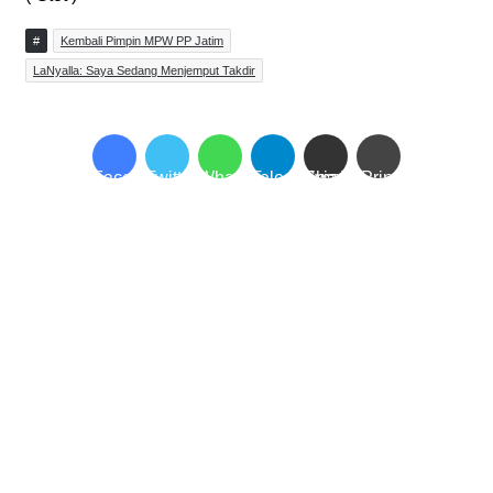
#
Kembali Pimpin MPW PP Jatim
LaNyalla: Saya Sedang Menjemput Takdir
Facebook
Twitter
WhatsApp
Telegram
Share via Email
Print