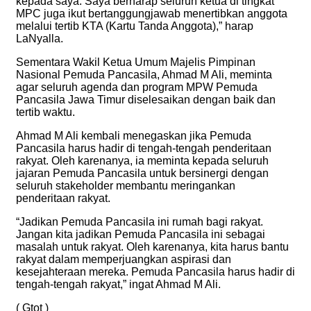
kepada saya. Saya berharap seluruh ketua di tingkat
MPC juga ikut bertanggungjawab menertibkan anggota
melalui tertib KTA (Kartu Tanda Anggota),” harap
LaNyalla.
Sementara Wakil Ketua Umum Majelis Pimpinan
Nasional Pemuda Pancasila, Ahmad M Ali, meminta
agar seluruh agenda dan program MPW Pemuda
Pancasila Jawa Timur diselesaikan dengan baik dan
tertib waktu.
Ahmad M Ali kembali menegaskan jika Pemuda
Pancasila harus hadir di tengah-tengah penderitaan
rakyat. Oleh karenanya, ia meminta kepada seluruh
jajaran Pemuda Pancasila untuk bersinergi dengan
seluruh stakeholder membantu meringankan
penderitaan rakyat.
“Jadikan Pemuda Pancasila ini rumah bagi rakyat.
Jangan kita jadikan Pemuda Pancasila ini sebagai
masalah untuk rakyat. Oleh karenanya, kita harus bantu
rakyat dalam memperjuangkan aspirasi dan
kesejahteraan mereka. Pemuda Pancasila harus hadir di
tengah-tengah rakyat,” ingat Ahmad M Ali.
( Gtot )