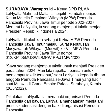
SURABAYA, Wartapos.id –
Ketua DPD RI, AA
LaNyalla Mahmud Mattalitti, terpilih kembali menjadi
Ketua Majelis Pimpinan Wilayah (MPW) Pemuda
Pancasila Provinsi Jawa Timur periode 2022-2027.
Menurut LaNyalla, ia sedang menjemput takdir menjadi
Presiden Republik Indonesia 2024.
LaNyalla dikukuhkan sebagai Ketua MPW Pemuda
Pancasila Jawa Timur melalui Surat Keputusan
Musyawarah Wilayah (Muswil) ke-VIII MPW Pemuda
Pancasila Provinsi Jawa Timur nomor
012/KPTS/MUSWIL/MPW-PP/JTM/V/2022.
“Saya sedang menjemput takdir untuk menjadi Presiden
pada tahun 2024. Mari kita rapatkan barisan untuk
menjemput takdir tersebut,” seru LaNyalla kepada ribuan
anggota Pemuda Pancasila se-Jawa Timur yang hadir
saat Muswil di Grand Empire Palace Surabaya, Kamis
(26/5/2022).
Dikatakan LaNyalla, ia menapaki organisasi Pemuda
Pancasila dari bawah. LaNyalla mengatakan menjalani
proses kaderisasi dengan baik di organisasi Pemuda
Pancasila.