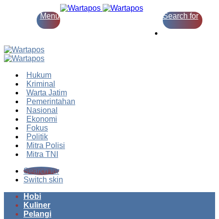
Menu
Search for
Switch skin
Hukum
Kriminal
Warta Jatim
Pemerintahan
Nasional
Ekonomi
Fokus
Politik
Mitra Polisi
Mitra TNI
Search for
Switch skin
Hobi
Kuliner
Pelangi