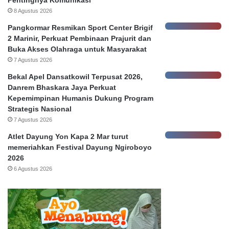
a
a
8 Agustus 2026
t
b
Pangkormar Resmikan Sport Center Brigif
a
a
2 Marinir, Perkuat Pembinaan Prajurit dan
N
y
Buka Akses Olahraga untuk Masyarakat
a
a
7 Agustus 2026
s
a
Bekal Apel Dansatkowil Terpusat 2026,
b
Danrem Bhaskara Jaya Perkuat
a
Kepemimpinan Humanis Dukung Program
h
Strategis Nasional
7 Agustus 2026
Atlet Dayung Yon Kapa 2 Mar turut
memeriahkan Festival Dayung Ngiroboyo
2026
6 Agustus 2026