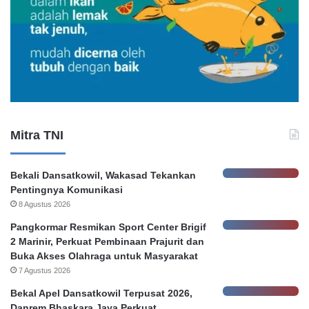
g
u
G
m
u
H
g
o
a
n
t
o
a
r
n
e
K
r
Mitra TNI
e
P
b
e
o
m
Bekali Dansatkowil, Wakasad Tekankan
c
k
Pentingnya Komunikasi
o
o
8 Agustus 2026
r
t
a
S
Pangkormar Resmikan Sport Center Brigif
n
u
2 Marinir, Perkuat Pembinaan Prajurit dan
D
r
Buka Akses Olahraga untuk Masyarakat
a
a
7 Agustus 2026
t
b
Bekal Apel Dansatkowil Terpusat 2026,
a
a
Danrem Bhaskara Jaya Perkuat