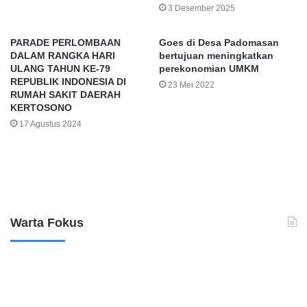
3 Desember 2025
PARADE PERLOMBAAN
Goes di Desa Padomasan
DALAM RANGKA HARI
bertujuan meningkatkan
ULANG TAHUN KE-79
perekonomian UMKM
REPUBLIK INDONESIA DI
23 Mei 2022
RUMAH SAKIT DAERAH
KERTOSONO
17 Agustus 2024
Leave a Reply
Warta Fokus
B
K
a
a
n
s
k
u