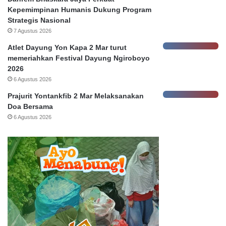
N
y
Kepemimpinan Humanis Dukung Program
a
a
Strategis Nasional
s
7 Agustus 2026
a
b
Atlet Dayung Yon Kapa 2 Mar turut
a
memeriahkan Festival Dayung Ngiroboyo
h
2026
6 Agustus 2026
Prajurit Yontankfib 2 Mar Melaksanakan
Doa Bersama
6 Agustus 2026