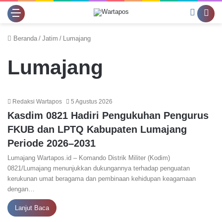
Switch
Se
skin
for
Menu
Beranda
/
Jatim
/
Lumajang
Lumajang
Redaksi Wartapos
5 Agustus 2026
Kasdim 0821 Hadiri Pengukuhan Pengurus
FKUB dan LPTQ Kabupaten Lumajang
Periode 2026–2031
Lumajang Wartapos.id – Komando Distrik Militer (Kodim)
0821/Lumajang menunjukkan dukungannya terhadap penguatan
kerukunan umat beragama dan pembinaan kehidupan keagamaan
dengan…
Lanjut Baca