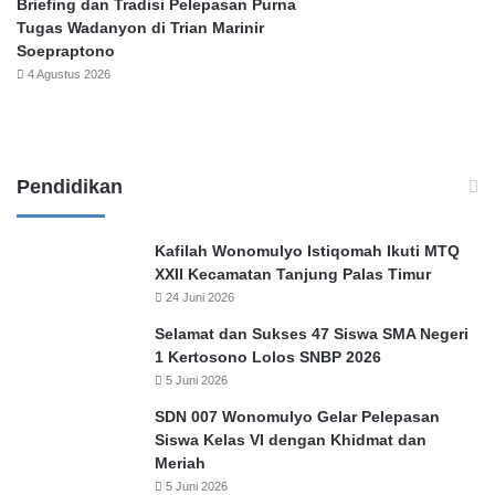
Briefing dan Tradisi Pelepasan Purna
r
t
Tugas Wadanyon di Trian Marinir
a
S
Soepraptono
n
u
4 Agustus 2026
D
r
a
a
t
b
a
a
N
y
Pendidikan
a
a
s
a
Kafilah Wonomulyo Istiqomah Ikuti MTQ
b
XXII Kecamatan Tanjung Palas Timur
a
24 Juni 2026
h
Selamat dan Sukses 47 Siswa SMA Negeri
1 Kertosono Lolos SNBP 2026
5 Juni 2026
SDN 007 Wonomulyo Gelar Pelepasan
Siswa Kelas VI dengan Khidmat dan
Meriah
5 Juni 2026