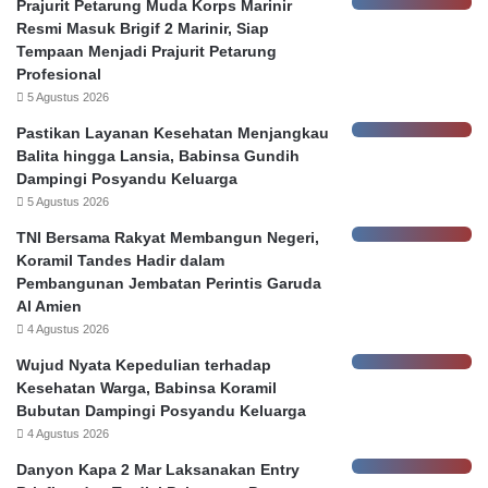
r
P
Prajurit Petarung Muda Korps Marinir
d
a
Resmi Masuk Brigif 2 Marinir, Siap
i
l
Tempaan Menjadi Prajurit Petarung
S
s
Profesional
i
u
5 Agustus 2026
d
O
Pastikan Layanan Kesehatan Menjangkau
a
k
Balita hingga Lansia, Babinsa Gundih
n
n
Dampingi Posyandu Keluarga
g
u
5 Agustus 2026
G
m
u
H
TNI Bersama Rakyat Membangun Negeri,
g
o
Koramil Tandes Hadir dalam
a
n
Pembangunan Jembatan Perintis Garuda
t
o
Al Amien
a
r
4 Agustus 2026
n
e
Wujud Nyata Kepedulian terhadap
K
r
Kesehatan Warga, Babinsa Koramil
e
P
Bubutan Dampingi Posyandu Keluarga
b
e
4 Agustus 2026
o
m
c
k
Danyon Kapa 2 Mar Laksanakan Entry
o
o