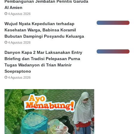
Pembangunan Jembatan Perintis Garuda
a
Al Amien
b
4 Agustus 2026
a
h
Wujud Nyata Kepedulian terhadap
Kesehatan Warga, Babinsa Koramil
Bubutan Dampingi Posyandu Keluarga
4 Agustus 2026
Danyon Kapa 2 Mar Laksanakan Entry
Briefing dan Tradisi Pelepasan Purna
Tugas Wadanyon di Trian Marinir
Soepraptono
4 Agustus 2026