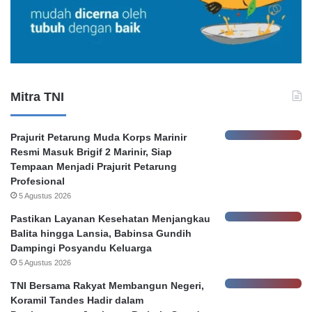
g
o
a
n
t
o
a
r
n
e
K
r
Mitra TNI
e
P
b
e
o
m
Prajurit Petarung Muda Korps Marinir
c
k
Resmi Masuk Brigif 2 Marinir, Siap
o
o
Tempaan Menjadi Prajurit Petarung
r
t
Profesional
a
S
5 Agustus 2026
n
u
D
r
Pastikan Layanan Kesehatan Menjangkau
a
a
Balita hingga Lansia, Babinsa Gundih
t
b
Dampingi Posyandu Keluarga
a
a
5 Agustus 2026
N
y
TNI Bersama Rakyat Membangun Negeri,
a
a
Koramil Tandes Hadir dalam
s