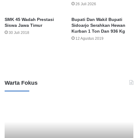
26 Juli 2026
SMK 45 Wadah Prestasi
Bupati Dan Wakil Bupati
Siswa Jawa Timur
Sidoarjo Serahkan Hewan
Kurban 1 Ton Dan 936 Kg
30 Juli 2018
12 Agustus 2019
Leave a Reply
Warta Fokus
B
K
a
a
n
s
k
u
M
s
a
D