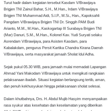
Turut hadir dalam kegiatan tersebut Kasdam V/Brawijaya
Brigjen TNI Zainul Bahar, S.H., M.Han., Irdam V/Brawijaya
Brigjen TNI Muhammad Aidi, S.I.P., M.Si., Han., Kapoksahli
Pangdam V/Brawijaya Brigjen TNI Dr. Singgih PAM Budi
Arianto, M.M., M.Han., Kaskogartap III Surabaya Brigjen TNI
(Mar) Danuri, S.M., M.Han., Kolonel Kav. Yudi Suryati selaku
Asrendam V/Brawijaya, para Asisten Kasdam, para
Kabalakdam, pengurus Persit Kartika Chandra Kirana Daerah
V/Brawijaya, serta masyarakat jamaah Sholat Idul Adha.
Sejak pukul 05.30 WIB, para jamaah mulai memadati Lapangan
Ahmad Yani Makodam V/Brawijaya untuk mengikuti rangkaian
pelaksanaan ibadah. Situasi kegiatan berlangsung tertib, aman,
dan penuh kekhusyukan hingga pelaksanaan sholat selesai.
Dalam khutbahnya, Drs. H. Abdul Mujib Hasyim menyampaikan
rasa syukur atas kesehatan dan keselamatan yang diberikan