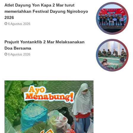
S
Atlet Dayung Yon Kapa 2 Mar turut
u
memeriahkan Festival Dayung Ngiroboyo
r
2026
a
6 Agustus 2026
b
a
y
Prajurit Yontankfib 2 Mar Melaksanakan
a
Doa Bersama
6 Agustus 2026