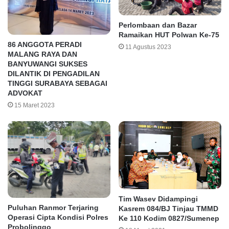
Perlombaan dan Bazar
Ramaikan HUT Polwan Ke-75
86 ANGGOTA PERADI
11 Agustus 2023
MALANG RAYA DAN
BANYUWANGI SUKSES
DILANTIK DI PENGADILAN
TINGGI SURABAYA SEBAGAI
ADVOKAT
15 Maret 2023
Tim Wasev Didampingi
Puluhan Ranmor Terjaring
Kasrem 084/BJ Tinjau TMMD
Operasi Cipta Kondisi Polres
Ke 110 Kodim 0827/Sumenep
Probolinggo