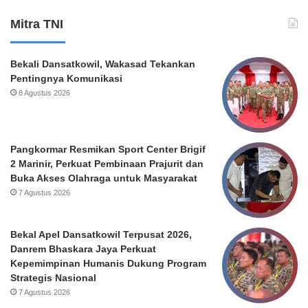
r
k
Mitra TNI
P
n
e
u
m
m
Bekali Dansatkowil, Wakasad Tekankan
k
O
Pentingnya Komunikasi
o
u
8 Agustus 2026
t
t
S
s
u
o
r
u
Pangkormar Resmikan Sport Center Brigif
a
r
2 Marinir, Perkuat Pembinaan Prajurit dan
b
c
Buka Akses Olahraga untuk Masyarakat
a
i
7 Agustus 2026
y
n
a
g
P
Bekal Apel Dansatkowil Terpusat 2026,
e
Danrem Bhaskara Jaya Perkuat
m
Kepemimpinan Humanis Dukung Program
k
Strategis Nasional
o
7 Agustus 2026
t