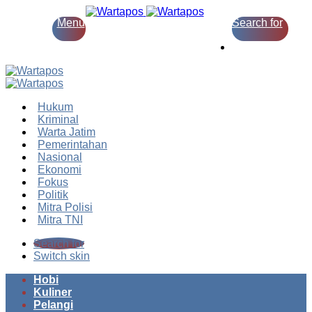
Menu
Search for
Switch skin
Hukum
Kriminal
Warta Jatim
Pemerintahan
Nasional
Ekonomi
Fokus
Politik
Mitra Polisi
Mitra TNI
Search for
Switch skin
Hobi
Kuliner
Pelangi