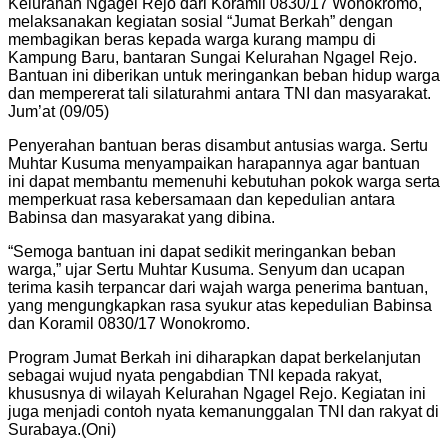
Kelurahan Ngagel Rejo dari Koramil 0830/17 Wonokromo,
melaksanakan kegiatan sosial “Jumat Berkah” dengan
membagikan beras kepada warga kurang mampu di
Kampung Baru, bantaran Sungai Kelurahan Ngagel Rejo.
Bantuan ini diberikan untuk meringankan beban hidup warga
dan mempererat tali silaturahmi antara TNI dan masyarakat.
Jum’at (09/05)
Penyerahan bantuan beras disambut antusias warga. Sertu
Muhtar Kusuma menyampaikan harapannya agar bantuan
ini dapat membantu memenuhi kebutuhan pokok warga serta
memperkuat rasa kebersamaan dan kepedulian antara
Babinsa dan masyarakat yang dibina.
“Semoga bantuan ini dapat sedikit meringankan beban
warga,” ujar Sertu Muhtar Kusuma. Senyum dan ucapan
terima kasih terpancar dari wajah warga penerima bantuan,
yang mengungkapkan rasa syukur atas kepedulian Babinsa
dan Koramil 0830/17 Wonokromo.
Program Jumat Berkah ini diharapkan dapat berkelanjutan
sebagai wujud nyata pengabdian TNI kepada rakyat,
khususnya di wilayah Kelurahan Ngagel Rejo. Kegiatan ini
juga menjadi contoh nyata kemanunggalan TNI dan rakyat di
Surabaya.(Oni)