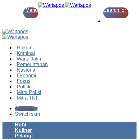
Menu
Search for
Switch skin
Hukum
Kriminal
Warta Jatim
Pemerintahan
Nasional
Ekonomi
Fokus
Politik
Mitra Polisi
Mitra TNI
Search for
Switch skin
Hobi
Kuliner
Pelangi