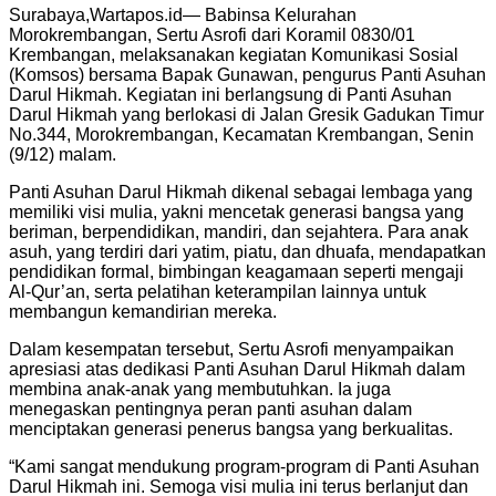
Surabaya,Wartapos.id— Babinsa Kelurahan
Morokrembangan, Sertu Asrofi dari Koramil 0830/01
Krembangan, melaksanakan kegiatan Komunikasi Sosial
(Komsos) bersama Bapak Gunawan, pengurus Panti Asuhan
Darul Hikmah. Kegiatan ini berlangsung di Panti Asuhan
Darul Hikmah yang berlokasi di Jalan Gresik Gadukan Timur
No.344, Morokrembangan, Kecamatan Krembangan, Senin
(9/12) malam.
Panti Asuhan Darul Hikmah dikenal sebagai lembaga yang
memiliki visi mulia, yakni mencetak generasi bangsa yang
beriman, berpendidikan, mandiri, dan sejahtera. Para anak
asuh, yang terdiri dari yatim, piatu, dan dhuafa, mendapatkan
pendidikan formal, bimbingan keagamaan seperti mengaji
Al-Qur’an, serta pelatihan keterampilan lainnya untuk
membangun kemandirian mereka.
Dalam kesempatan tersebut, Sertu Asrofi menyampaikan
apresiasi atas dedikasi Panti Asuhan Darul Hikmah dalam
membina anak-anak yang membutuhkan. Ia juga
menegaskan pentingnya peran panti asuhan dalam
menciptakan generasi penerus bangsa yang berkualitas.
“Kami sangat mendukung program-program di Panti Asuhan
Darul Hikmah ini. Semoga visi mulia ini terus berlanjut dan