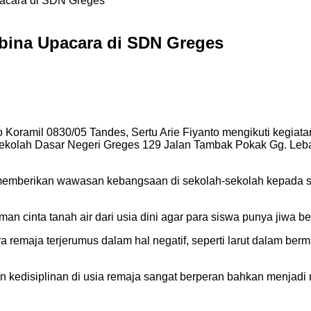
acara di SDN Greges
bina Upacara di SDN Greges
Koramil 0830/05 Tandes, Sertu Arie Fiyanto mengikuti kegiat
ekolah Dasar Negeri Greges 129 Jalan Tambak Pokak Gg. Le
a memberikan wawasan kebangsaan di sekolah-sekolah kepad
n cinta tanah air dari usia dini agar para siswa punya jiwa be
 remaja terjerumus dalam hal negatif, seperti larut dalam ber
dan kedisiplinan di usia remaja sangat berperan bahkan menja