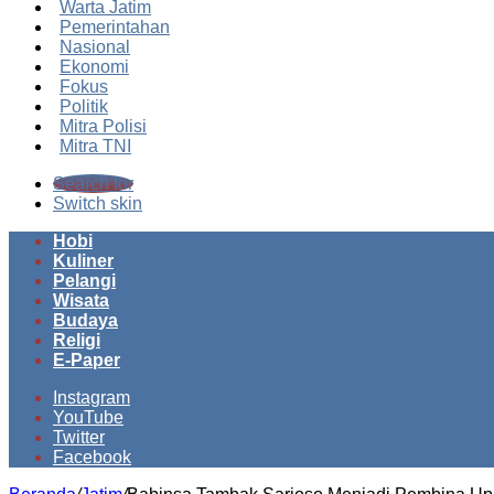
Warta Jatim
Pemerintahan
Nasional
Ekonomi
Fokus
Politik
Mitra Polisi
Mitra TNI
Search for
Switch skin
Hobi
Kuliner
Pelangi
Wisata
Budaya
Religi
E-Paper
Instagram
YouTube
Twitter
Facebook