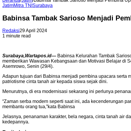
Beranda
/
Jatim
/
Babinsa Tambak Sarioso Menjadi Pembina Up
Jatim
Mitra TNI
Surabaya
Babinsa Tambak Sarioso Menjadi Pem
Redaksi
29 April 2024
1 minute read
Surabaya,Wartapos.id—
Babinsa Kelurahan Tambak Sarioso 
memberikan Wawasan Kebangsaan dan Motivasi Belajar di S
Asemrowo, Senin (29/4).
Adapun tujuan dari Babinsa menjadi pembina upacara sert
patriotisme cinta tanah air kepada siswa sejak dini.
Menurutnya, di era modernisasi sekarang ini perlunya penanama
“Zaman serba modern seperti saat ini, ada kecenderungan para
membantu orang tua,”kata Babinsa
Jelasnya, penanaman karakter, bela negara, cinta tanah air 
kedepannya.