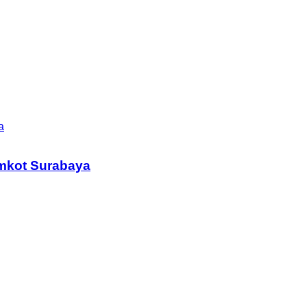
a
mkot Surabaya