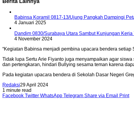
Berita Lainnya
Babinsa Koramil 0817-13/Ujung Pangkah Dampingi Pet
4 Januari 2025
Dandim 0830/Surabaya Utara Sambut Kunjungan Kerj
4 November 2024
“Kegiatan Babinsa menjadi pembina upacara bendera setiap Se
Tidak lupa Sertu Arie Fiyanto juga menyampaikan agar siswa 
dan pertengkaran, hindari Bullying sesama teman karena dap
Pada kegiatan upacara bendera di Sekolah Dasar Negeri Greges
Redaksi
29 April 2024
1 minute read
Facebook
Twitter
WhatsApp
Telegram
Share via Email
Print