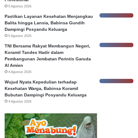
b
5 Agustus 2026
a
Pastikan Layanan Kesehatan Menjangkau
y
Balita hingga Lansia, Babinsa Gundih
a
Dampingi Posyandu Keluarga
5 Agustus 2026
TNI Bersama Rakyat Membangun Negeri,
Koramil Tandes Hadir dalam
Pembangunan Jembatan Perintis Garuda
Al Amien
4 Agustus 2026
Wujud Nyata Kepedulian terhadap
Kesehatan Warga, Babinsa Koramil
Bubutan Dampingi Posyandu Keluarga
4 Agustus 2026