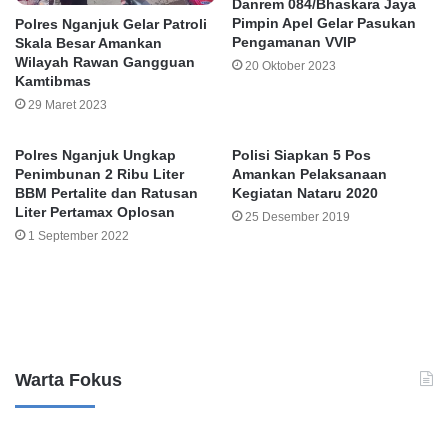
Danrem 084/Bhaskara Jaya
Pimpin Apel Gelar Pasukan
Polres Nganjuk Gelar Patroli
Pengamanan VVIP
Skala Besar Amankan
Wilayah Rawan Gangguan
20 Oktober 2023
Kamtibmas
29 Maret 2023
Polres Nganjuk Ungkap
Polisi Siapkan 5 Pos
Penimbunan 2 Ribu Liter
Amankan Pelaksanaan
BBM Pertalite dan Ratusan
Kegiatan Nataru 2020
Liter Pertamax Oplosan
25 Desember 2019
1 September 2022
Leave a Reply
Warta Fokus
K