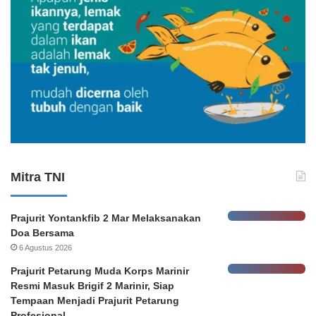
O
k
n
u
m
H
o
n
o
r
e
r
Mitra TNI
P
e
m
Prajurit Yontankfib 2 Mar Melaksanakan
k
Doa Bersama
o
6 Agustus 2026
t
S
Prajurit Petarung Muda Korps Marinir
u
Resmi Masuk Brigif 2 Marinir, Siap
r
Tempaan Menjadi Prajurit Petarung
a
Profesional