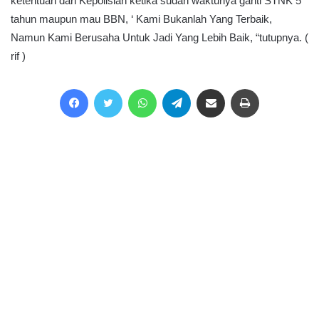
ketentuan dari Kepolisian ketika sudah waktunya ganti STNK 5
tahun maupun mau BBN, ‘ Kami Bukanlah Yang Terbaik,
Namun Kami Berusaha Untuk Jadi Yang Lebih Baik, “tutupnya. (
rif )
Facebook
Twitter
WhatsApp
Telegram
Share via Email
Print