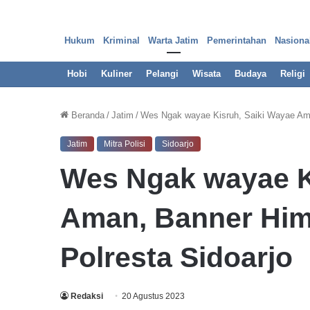
Hukum
Kriminal
Warta Jatim
Pemerintahan
Nasiona
Hobi
Kuliner
Pelangi
Wisata
Budaya
Religi
Beranda
/
Jatim
/
Wes Ngak wayae Kisruh, Saiki Wayae Am
Jatim
Mitra Polisi
Sidoarjo
O
Wes Ngak wayae K
k
n
u
Aman, Banner Hi
m
O
u
Polresta Sidoarjo
29 Maret 2023
t
Oknum Outsourcing Pem
s
Surabaya Diduga Pakai I
o
Redaksi
20 Agustus 2023
u