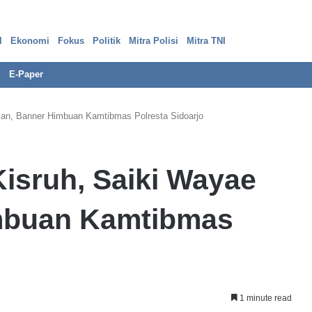
l
Ekonomi
Fokus
Politik
Mitra Polisi
Mitra TNI
E-Paper
an, Banner Himbuan Kamtibmas Polresta Sidoarjo
P
isruh, Saiki Wayae
e
r
k
mbuan Kamtibmas
a
r
a
13 Februari 2024
B
kot
Perkara Bank Prima, ‘Ada Bank
a
jazah Palsu
Dalam Bank atas Kehendak Pelapor,
n
1 minute read
k