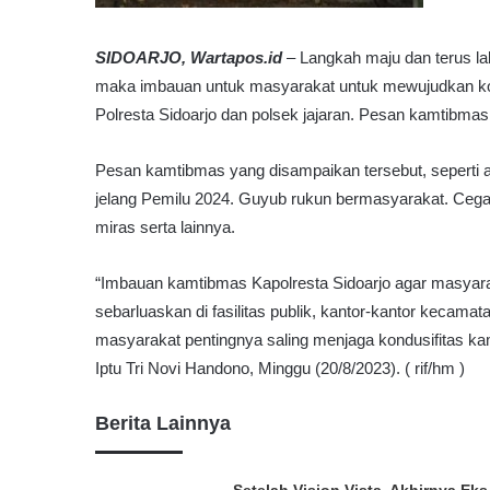
SIDOARJO, Wartapos.id
– Langkah maju dan terus 
maka imbauan untuk masyarakat untuk mewujudkan kond
Polresta Sidoarjo dan polsek jajaran. Pesan kamtibmas 
Pesan kamtibmas yang disampaikan tersebut, seperti 
jelang Pemilu 2024. Guyub rukun bermasyarakat. Cegah 
miras serta lainnya.
“Imbauan kamtibmas Kapolresta Sidoarjo agar masyarak
sebarluaskan di fasilitas publik, kantor-kantor kecama
masyarakat pentingnya saling menjaga kondusifitas kam
Iptu Tri Novi Handono, Minggu (20/8/2023). ( rif/hm )
Berita Lainnya
Setelah Vision Vista, Akhirnya Eks