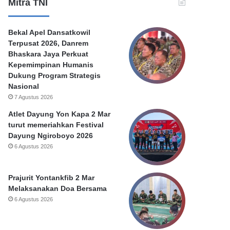
n
e
Mitra TNI
K
r
e
P
Bekal Apel Dansatkowil
b
e
Terpusat 2026, Danrem
o
m
Bhaskara Jaya Perkuat
c
k
Kepemimpinan Humanis
o
o
Dukung Program Strategis
r
t
Nasional
a
S
7 Agustus 2026
n
u
D
r
Atlet Dayung Yon Kapa 2 Mar
a
a
turut memeriahkan Festival
t
b
Dayung Ngiroboyo 2026
a
a
6 Agustus 2026
N
y
a
a
s
Prajurit Yontankfib 2 Mar
a
Melaksanakan Doa Bersama
b
6 Agustus 2026
a
h