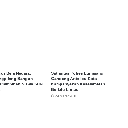
han Bela Negara,
Satlantas Polres Lumajang
angpilang Bangun
Gandeng Artis Ibu Kota
pemimpinan Siswa SDN
Kampanyekan Keselamatan
.
Berlalu Lintas
29 Maret 2018
ve a Reply