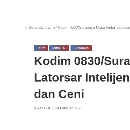
Beranda
/
Jatim
/
Kodim 0830/Surabaya Utara Gelar Latorsar 
Jatim
Mitra TNI
Surabaya
Kodim 0830/Sura
Latorsar Intelije
dan Ceni
Redaksi
24 Februari 2023