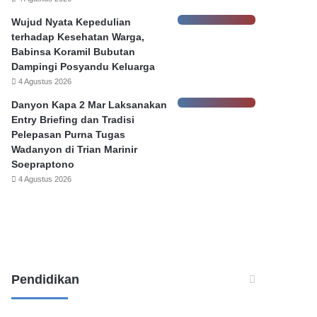
a
Wujud Nyata Kepedulian
s
terhadap Kesehatan Warga,
K
Babinsa Koramil Bubutan
e
Dampingi Posyandu Keluarga
h
4 Agustus 2026
e
n
Danyon Kapa 2 Mar Laksanakan
d
Entry Briefing dan Tradisi
a
Pelepasan Purna Tugas
k
Wadanyon di Trian Marinir
P
Soepraptono
e
4 Agustus 2026
l
a
p
o
r
,
Pendidikan