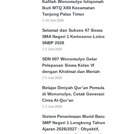
Kafilah Wonomulyo Istiqomah
Ikuti MTQ XXII Kecamatan
Tanjung Palas Timur
24 Juni 2026
Selamat dan Sukses 47 Siswa
SMA Negeri 1 Kertosono Lolos
SNBP 2026
5 Juni 2026
SDN 007 Wonomulyo Gelar
Pelepasan Siswa Kelas VI
dengan Khidmat dan Meriah
5 Juni 2026
Belajar Diniyah Qur’an Pemula
di Wononulyo, Cetak Generasi
Cinta Al-Qur’an
3 Juni 2026
Sistem Penerimaan Murid Baru
SMP Negeri 1 Lengkong Tahun
Ajaran 2026/2027 : Obyektif,