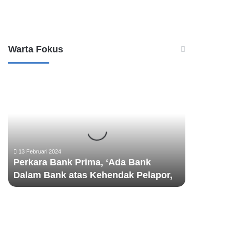
Warta Fokus
P
e
r
k
a
r
a
13 Februari 2024
B
Perkara Bank Prima, ‘Ada Bank
a
Dalam Bank atas Kehendak Pelapor,
n
k
P
r
i