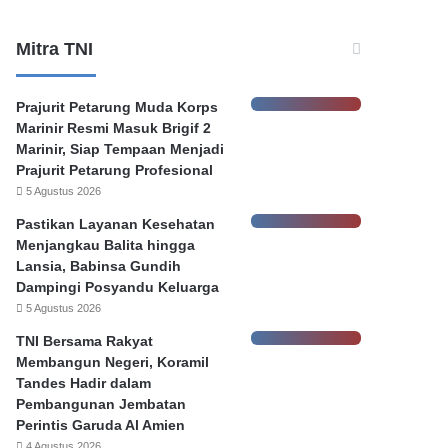
m
a
,
Mitra TNI
‘
A
d
Prajurit Petarung Muda Korps
a
Marinir Resmi Masuk Brigif 2
B
Marinir, Siap Tempaan Menjadi
a
Prajurit Petarung Profesional
n
5 Agustus 2026
k
Pastikan Layanan Kesehatan
D
Menjangkau Balita hingga
a
Lansia, Babinsa Gundih
l
Dampingi Posyandu Keluarga
a
5 Agustus 2026
m
B
TNI Bersama Rakyat
a
Membangun Negeri, Koramil
n
Tandes Hadir dalam
k
Pembangunan Jembatan
a
Perintis Garuda Al Amien
t
4 Agustus 2026