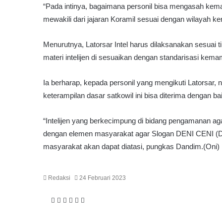
“Pada intinya, bagaimana personil bisa mengasah kemam
mewakili dari jajaran Koramil sesuai dengan wilayah ker
Menurutnya, Latorsar Intel harus dilaksanakan sesuai
materi intelijen di sesuaikan dengan standarisasi kema
Ia berharap, kepada personil yang mengikuti Latorsar, n
keterampilan dasar satkowil ini bisa diterima dengan ba
“Intelijen yang berkecimpung di bidang pengamanan ag
dengan elemen masyarakat agar Slogan DENI CENI (Dete
masyarakat akan dapat diatasi, pungkas Dandim.(Oni)
Redaksi
24 Februari 2023
F
T
W
T
S
P
a
w
h
e
h
r
c
i
a
l
a
i