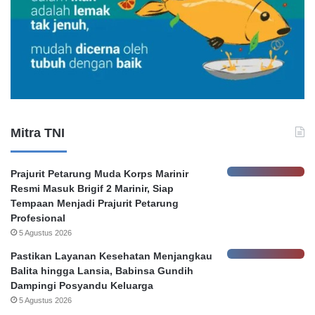
g
u
G
m
u
H
g
o
a
n
t
o
a
r
n
e
K
r
Mitra TNI
e
P
b
e
o
m
Prajurit Petarung Muda Korps Marinir
c
k
Resmi Masuk Brigif 2 Marinir, Siap
o
o
Tempaan Menjadi Prajurit Petarung
r
t
Profesional
a
S
5 Agustus 2026
n
u
D
r
Pastikan Layanan Kesehatan Menjangkau
a
a
Balita hingga Lansia, Babinsa Gundih
t
b
Dampingi Posyandu Keluarga
a
a
5 Agustus 2026
N
y