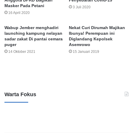
Anggota DPRD Bagikan
Penyebaran Covid-19
Masker Pada Petani
3 Juli 2020
16 April 2020
Wabup Jember menghadiri
Nekat Curi Dirumah Majikan
launching kampung nelayan
Ibunya! Perempuan ini
sadar zakat Di pantai cemara
Diglandang Kepolsek
puger
Asemrowo
14 Oktober 2021
15 Januari 2019
Leave a Reply
Warta Fokus
B
K
a
a
n
s
k
u