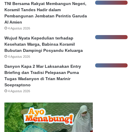
TNI Bersama Rakyat Membangun Negeri,
a
a
Koramil Tandes Hadir dalam
s
Pembangunan Jembatan Perintis Garuda
a
Al Amien
b
4 Agustus 2026
a
h
Wujud Nyata Kepedulian terhadap
Kesehatan Warga, Babinsa Koramil
Bubutan Dampingi Posyandu Keluarga
4 Agustus 2026
Danyon Kapa 2 Mar Laksanakan Entry
Briefing dan Tradisi Pelepasan Purna
Tugas Wadanyon di Trian Marinir
Soepraptono
4 Agustus 2026