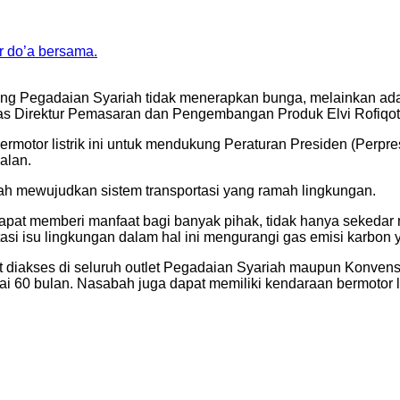
r do’a bersama.
ing Pegadaian Syariah tidak menerapkan bunga, melainkan ad
jelas Direktur Pemasaran dan Pengembangan Produk Elvi Rofiqot
rmotor listrik ini untuk mendukung Peraturan Presiden (Perpr
jalan.
h mewujudkan sistem transportasi yang ramah lingkungan.
pat memberi manfaat bagi banyak pihak, tidak hanya sekedar 
asi isu lingkungan dalam hal ini mengurangi gas emisi karbon y
t diakses di seluruh outlet Pegadaian Syariah maupun Konven
i 60 bulan. Nasabah juga dapat memiliki kendaraan bermotor l