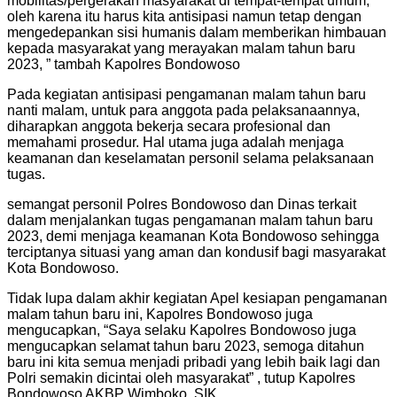
mobilitas/pergerakan masyarakat di tempat-tempat umum,
oleh karena itu harus kita antisipasi namun tetap dengan
mengedepankan sisi humanis dalam memberikan himbauan
kepada masyarakat yang merayakan malam tahun baru
2023, ” tambah Kapolres Bondowoso
Pada kegiatan antisipasi pengamanan malam tahun baru
nanti malam, untuk para anggota pada pelaksanaannya,
diharapkan anggota bekerja secara profesional dan
memahami prosedur. Hal utama juga adalah menjaga
keamanan dan keselamatan personil selama pelaksanaan
tugas.
semangat personil Polres Bondowoso dan Dinas terkait
dalam menjalankan tugas pengamanan malam tahun baru
2023, demi menjaga keamanan Kota Bondowoso sehingga
terciptanya situasi yang aman dan kondusif bagi masyarakat
Kota Bondowoso.
Tidak lupa dalam akhir kegiatan Apel kesiapan pengamanan
malam tahun baru ini, Kapolres Bondowoso juga
mengucapkan, “Saya selaku Kapolres Bondowoso juga
mengucapkan selamat tahun baru 2023, semoga ditahun
baru ini kita semua menjadi pribadi yang lebih baik lagi dan
Polri semakin dicintai oleh masyarakat” , tutup Kapolres
Bondowoso AKBP Wimboko, SIK.