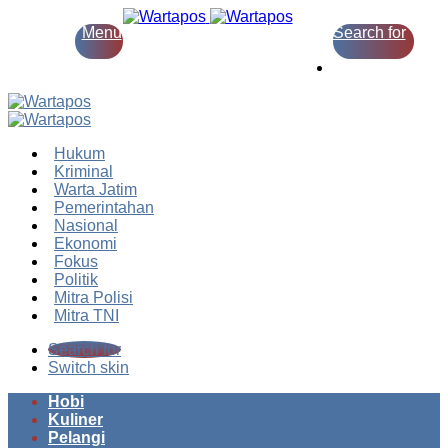
Menu
Search for
Switch skin
Hukum
Kriminal
Warta Jatim
Pemerintahan
Nasional
Ekonomi
Fokus
Politik
Mitra Polisi
Mitra TNI
Search for
Switch skin
Hobi
Kuliner
Pelangi