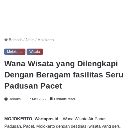
Beranda
/
Jatim
/
Mojokerto
Mojokerto
Wisata
Wana Wisata yang Dilengkapi
Dengan Beragam fasilitas Seru
Padusan Pacet
Redaksi
7 Mei 2022
1 minute read
MOJOKERTO, Wartapos.id
– Wana Wisata Air Panas
Padusan, Pacet, Mojokerto dengan destinasi wisata yang seru,