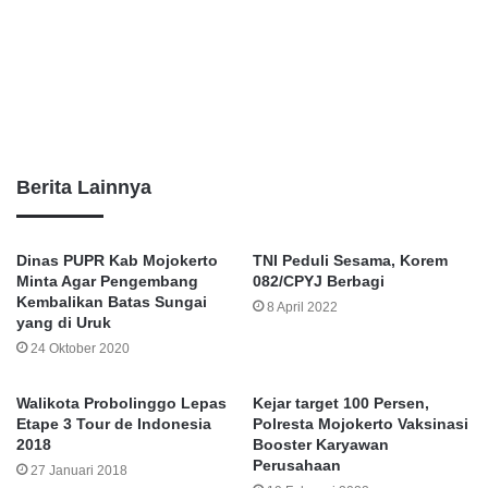
Berita Lainnya
Dinas PUPR Kab Mojokerto
TNI Peduli Sesama, Korem
Minta Agar Pengembang
082/CPYJ Berbagi
Kembalikan Batas Sungai
8 April 2022
yang di Uruk
24 Oktober 2020
Walikota Probolinggo Lepas
Kejar target 100 Persen,
Etape 3 Tour de Indonesia
Polresta Mojokerto Vaksinasi
2018
Booster Karyawan
Perusahaan
27 Januari 2018