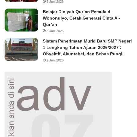
5 Juni 2026
Belajar Diniyah Qur’an Pemula di
Wononulyo, Cetak Generasi Cinta Al-
Qur’an
3 Juni 2026
Sistem Penerimaan Murid Baru SMP Negeri
1 Lengkong Tahun Ajaran 2026/2027 :
Obyektif, Akuntabel, dan Bebas Pungli
2 Juni 2026