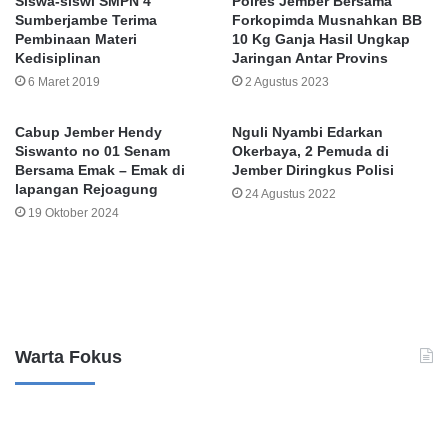
Siswa-siswi SMPN 4
Polres Jember Bersama
Sumberjambe Terima
Forkopimda Musnahkan BB
Pembinaan Materi
10 Kg Ganja Hasil Ungkap
Kedisiplinan
Jaringan Antar Provins
6 Maret 2019
2 Agustus 2023
Cabup Jember Hendy
Nguli Nyambi Edarkan
Siswanto no 01 Senam
Okerbaya, 2 Pemuda di
Bersama Emak – Emak di
Jember Diringkus Polisi
lapangan Rejoagung
24 Agustus 2022
19 Oktober 2024
Leave a Reply
Warta Fokus
B
K
a
a