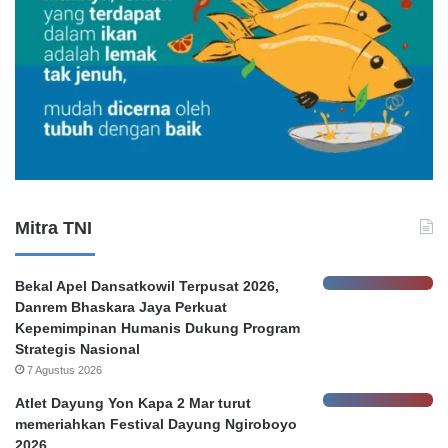
a
k
n
n
g
u
G
m
u
H
g
o
a
n
t
o
a
r
n
e
K
r
Mitra TNI
e
P
b
e
o
m
Bekal Apel Dansatkowil Terpusat 2026,
c
k
Danrem Bhaskara Jaya Perkuat
o
o
Kepemimpinan Humanis Dukung Program
r
t
Strategis Nasional
a
S
7 Agustus 2026
n
u
D
r
Atlet Dayung Yon Kapa 2 Mar turut
a
a
memeriahkan Festival Dayung Ngiroboyo
t
b
2026