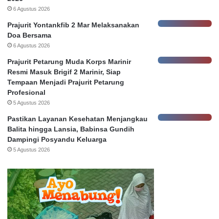
a
a
6 Agustus 2026
N
y
Prajurit Yontankfib 2 Mar Melaksanakan
a
a
Doa Bersama
s
6 Agustus 2026
a
b
Prajurit Petarung Muda Korps Marinir
a
Resmi Masuk Brigif 2 Marinir, Siap
h
Tempaan Menjadi Prajurit Petarung
Profesional
5 Agustus 2026
Pastikan Layanan Kesehatan Menjangkau
Balita hingga Lansia, Babinsa Gundih
Dampingi Posyandu Keluarga
5 Agustus 2026