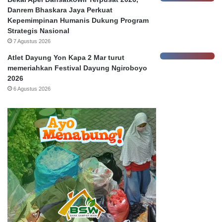
b
Danrem Bhaskara Jaya Perkuat
a
Kepemimpinan Humanis Dukung Program
h
Strategis Nasional
7 Agustus 2026
Atlet Dayung Yon Kapa 2 Mar turut
memeriahkan Festival Dayung Ngiroboyo
2026
6 Agustus 2026