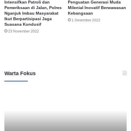
Intensifkan Patroli dan
Penguatan Generasi Muda
Pemeriksaan di Jalan, Polres
Milenial Inovatif Berwawasan
Nganjuk Imbau Masyarakat
Kebangsaan
Ikut Berpartisipasi Jaga
1 Desember 2022
Suasana Kondusif
23 November 2022
Leave a Reply
Warta Fokus
B
K
a
a
n
s
k
u
M
s
a
D
n
u