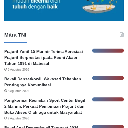
g
o
a
n
t
o
a
r
n
e
K
r
Mitra TNI
e
P
b
e
o
m
Prajurit Yonif 15 Marinir Terima Apresiasi
c
k
Prajurit Berprestasi pada Reuni Akabri
o
o
Tahun 1991 di Mabesal
r
t
8 Agustus 2026
a
S
n
u
Bekali Dansatkowil, Wakasad Tekankan
D
r
Pentingnya Komunikasi
a
a
8 Agustus 2026
t
b
Pangkormar Resmikan Sport Center Brigif
a
a
2 Marinir, Perkuat Pembinaan Prajurit dan
N
y
Buka Akses Olahraga untuk Masyarakat
a
a
7 Agustus 2026
s
a
Bekal Apel Dansatkowil Terpusat 2026,