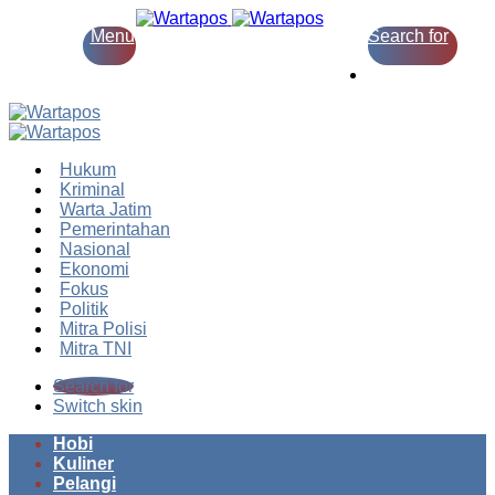
Menu
Search for
Switch skin
Hukum
Kriminal
Warta Jatim
Pemerintahan
Nasional
Ekonomi
Fokus
Politik
Mitra Polisi
Mitra TNI
Search for
Switch skin
Hobi
Kuliner
Pelangi