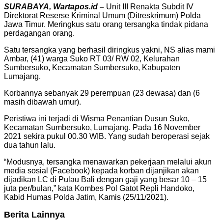
SURABAYA, Wartapos.id –
Unit III Renakta Subdit IV
Direktorat Reserse Kriminal Umum (Ditreskrimum) Polda
Jawa Timur. Meringkus satu orang tersangka tindak pidana
perdagangan orang.
Satu tersangka yang berhasil diringkus yakni, NS alias mami
Ambar, (41) warga Suko RT 03/ RW 02, Kelurahan
Sumbersuko, Kecamatan Sumbersuko, Kabupaten
Lumajang.
Korbannya sebanyak 29 perempuan (23 dewasa) dan (6
masih dibawah umur).
Peristiwa ini terjadi di Wisma Penantian Dusun Suko,
Kecamatan Sumbersuko, Lumajang. Pada 16 November
2021 sekira pukul 00.30 WIB. Yang sudah beroperasi sejak
dua tahun lalu.
“Modusnya, tersangka menawarkan pekerjaan melalui akun
media sosial (Facebook) kepada korban dijanjikan akan
dijadikan LC di Pulau Bali dengan gaji yang besar 10 – 15
juta per/bulan,” kata Kombes Pol Gatot Repli Handoko,
Kabid Humas Polda Jatim, Kamis (25/11/2021).
Berita Lainnya