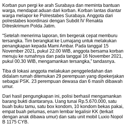
Korban pun pergi ke arah Surabaya dan meminta bantuan
warga, mendapat aduan dari korban. Korban lantas diantar
warga melapor ke Polrestabes Surabaya. Anggota dari
polrestabes koordinasi dengan Subdit IV Renakta
Ditreskrimum Polda Jatim.
“Setelah menerima laporan, tim bergerak cepat memburu
tersangka. Tim berangkat ke Lumajang untuk melakukan
penangkapan kepada Mami Ambar. Pada tanggal 15
November 2021, pukul 22.00 WIB, anggota bersama korban
menuju ke rumahnya dan pada tanggal 16 November 2021,
pukul 00.30 WIB, mengamankan tersangka,” tandasnya.
Tiba di lokasi anggota melakukan penggeledahan dan
didalam rumah ditemukan 29 perempuan yang dipekerjakan
sebagai PSK. 23 perempuan dewasa dan 6 masih dibawah
umur.
Dari hasil pengungkapan ini, polisi berhasil mengamankan
barang bukti diantaranya. Uang tunai Rp.5.670.000, satu
buah buku tamu, satu box kondom, 10 kondom bekas pakai,
empat buah pelumas, enam lembar legalisir KK (terkait
dengan anak dibawa umur) dan satu unit mobil Luxio Nopol
B 1175 CYB.