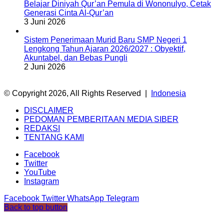
Belajar Diniyah Qur’an Pemula di Wononulyo, Cetak
Generasi Cinta Al-Qur’an
3 Juni 2026
Sistem Penerimaan Murid Baru SMP Negeri 1
Lengkong Tahun Ajaran 2026/2027 : Obyektif,
Akuntabel, dan Bebas Pungli
2 Juni 2026
© Copyright 2026, All Rights Reserved |
Indonesia
DISCLAIMER
PEDOMAN PEMBERITAAN MEDIA SIBER
REDAKSI
TENTANG KAMI
Facebook
Twitter
YouTube
Instagram
Facebook
Twitter
WhatsApp
Telegram
Back to top button