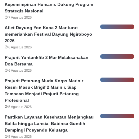
d
Kepemimpinan Humanis Dukung Program
a
Strategis Nasional
B
7 Agustus 2026
a
Atlet Dayung Yon Kapa 2 Mar turut
n
memeriahkan Festival Dayung Ngiroboyo
k
2026
D
6 Agustus 2026
a
l
Prajurit Yontankfib 2 Mar Melaksanakan
a
Doa Bersama
m
6 Agustus 2026
B
Prajurit Petarung Muda Korps Marinir
a
Resmi Masuk Brigif 2 Marinir, Siap
n
Tempaan Menjadi Prajurit Petarung
k
Profesional
a
5 Agustus 2026
t
a
Pastikan Layanan Kesehatan Menjangkau
s
Balita hingga Lansia, Babinsa Gundih
K
Dampingi Posyandu Keluarga
e
5 Agustus 2026