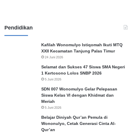
h
e
n
d
a
Pendidikan
k
P
e
Kafilah Wonomulyo Istiqomah Ikuti MTQ
l
XXII Kecamatan Tanjung Palas Timur
a
24 Juni 2026
p
Selamat dan Sukses 47 Siswa SMA Negeri
o
1 Kertosono Lolos SNBP 2026
r
5 Juni 2026
,
SDN 007 Wonomulyo Gelar Pelepasan
Siswa Kelas VI dengan Khidmat dan
Meriah
5 Juni 2026
Belajar Diniyah Qur’an Pemula di
Wononulyo, Cetak Generasi Cinta Al-
Qur’an