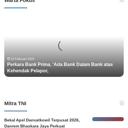
Warta Fokus
P
e
r
k
a
r
a
B
13 Februari 2024
Perkara Bank Prima, ‘Ada Bank Dalam Bank atas
a
Kehendak Pelapor,
n
k
P
r
i
m
Mitra TNI
a
,
‘
Bekal Apel Dansatkowil Terpusat 2026,
A
Danrem Bhaskara Jaya Perkuat