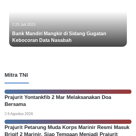
e
a
r
n
k
k
a
M
25 Juli 2023
r
a
Bank Mandiri Mangkir di Sidang Gugatan
a
n
B
Kebocoran Data Nasabah
d
a
i
n
r
k
i
P
M
r
a
Mitra TNI
i
n
m
g
a
k
Prajurit Yontankfib 2 Mar Melaksanakan Doa
,
i
‘
Bersama
r
A
d
6 Agustus 2026
d
i
a
S
Prajurit Petarung Muda Korps Marinir Resmi Masuk
B
i
Brigif 2 Marinir, Siap Tempaan Menjadi Prajurit
a
d