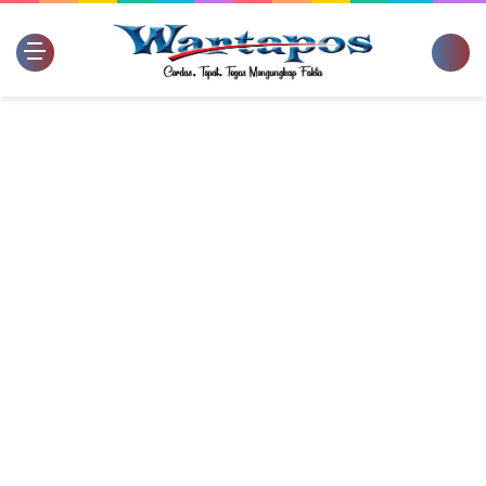
Switch
Se
skin
for
Menu