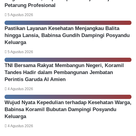
Petarung Profesional
n
a
k
n
5 Agustus 2026
D
g
a
G
Pastikan Layanan Kesehatan Menjangkau Balita
l
u
hingga Lansia, Babinsa Gundih Dampingi Posyandu
a
g
Keluarga
m
a
B
t
5 Agustus 2026
a
a
n
n
TNI Bersama Rakyat Membangun Negeri, Koramil
k
K
Tandes Hadir dalam Pembangunan Jembatan
a
e
Perintis Garuda Al Amien
t
b
a
o
4 Agustus 2026
s
c
K
o
Wujud Nyata Kepedulian terhadap Kesehatan Warga,
e
r
Babinsa Koramil Bubutan Dampingi Posyandu
h
a
Keluarga
e
n
4 Agustus 2026
n
D
d
a