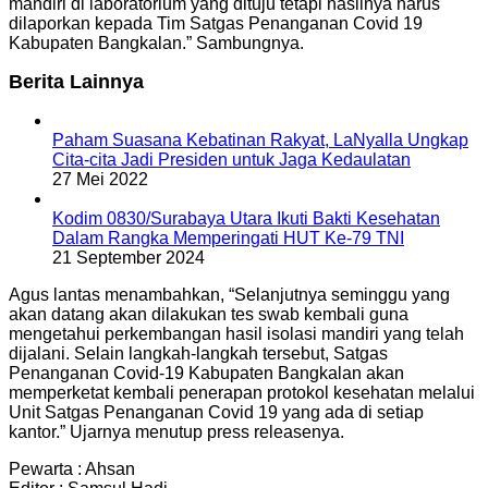
mandiri di laboratorium yang dituju tetapi hasilnya harus
dilaporkan kepada Tim Satgas Penanganan Covid 19
Kabupaten Bangkalan.” Sambungnya.
Berita Lainnya
Paham Suasana Kebatinan Rakyat, LaNyalla Ungkap
Cita-cita Jadi Presiden untuk Jaga Kedaulatan
27 Mei 2022
Kodim 0830/Surabaya Utara Ikuti Bakti Kesehatan
Dalam Rangka Memperingati HUT Ke-79 TNI
21 September 2024
Agus lantas menambahkan, “Selanjutnya seminggu yang
akan datang akan dilakukan tes swab kembali guna
mengetahui perkembangan hasil isolasi mandiri yang telah
dijalani. Selain langkah-langkah tersebut, Satgas
Penanganan Covid-19 Kabupaten Bangkalan akan
memperketat kembali penerapan protokol kesehatan melalui
Unit Satgas Penanganan Covid 19 yang ada di setiap
kantor.” Ujarnya menutup press releasenya.
Pewarta : Ahsan