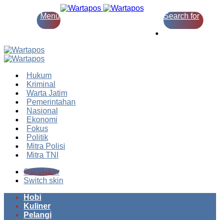
Menu
Search for
Switch skin
Hukum
Kriminal
Warta Jatim
Pemerintahan
Nasional
Ekonomi
Fokus
Politik
Mitra Polisi
Mitra TNI
Search for
Switch skin
Hobi
Kuliner
Pelangi