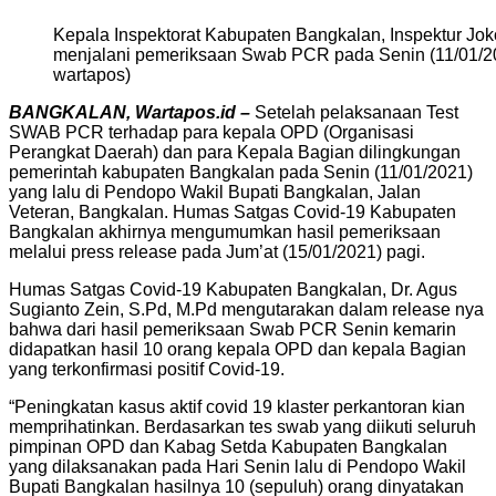
Kepala Inspektorat Kabupaten Bangkalan, Inspektur Jo
menjalani pemeriksaan Swab PCR pada Senin (11/01/2021
wartapos)
BANGKALAN, Wartapos.id –
Setelah pelaksanaan Test
SWAB PCR terhadap para kepala OPD (Organisasi
Perangkat Daerah) dan para Kepala Bagian dilingkungan
pemerintah kabupaten Bangkalan pada Senin (11/01/2021)
yang lalu di Pendopo Wakil Bupati Bangkalan, Jalan
Veteran, Bangkalan. Humas Satgas Covid-19 Kabupaten
Bangkalan akhirnya mengumumkan hasil pemeriksaan
melalui press release pada Jum’at (15/01/2021) pagi.
Humas Satgas Covid-19 Kabupaten Bangkalan, Dr. Agus
Sugianto Zein, S.Pd, M.Pd mengutarakan dalam release nya
bahwa dari hasil pemeriksaan Swab PCR Senin kemarin
didapatkan hasil 10 orang kepala OPD dan kepala Bagian
yang terkonfirmasi positif Covid-19.
“Peningkatan kasus aktif covid 19 klaster perkantoran kian
memprihatinkan. Berdasarkan tes swab yang diikuti seluruh
pimpinan OPD dan Kabag Setda Kabupaten Bangkalan
yang dilaksanakan pada Hari Senin lalu di Pendopo Wakil
Bupati Bangkalan hasilnya 10 (sepuluh) orang dinyatakan