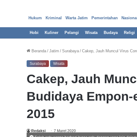
Hukum
Kriminal
Warta Jatim
Pemerintahan
Nasiona
Hobi
Kuliner
Pelangi
Wisata
Budaya
Religi
Beranda
/
Jatim
/
Surabaya
/
Cakep, Jauh Muncul Virus Co
Surabaya
Wisata
O
Cakep, Jauh Munc
k
n
u
Budidaya Empon-
m
O
u
2015
29 Maret 2023
t
Oknum Outsourcing Pem
s
Surabaya Diduga Pakai I
o
Redaksi
7 Maret 2020
u