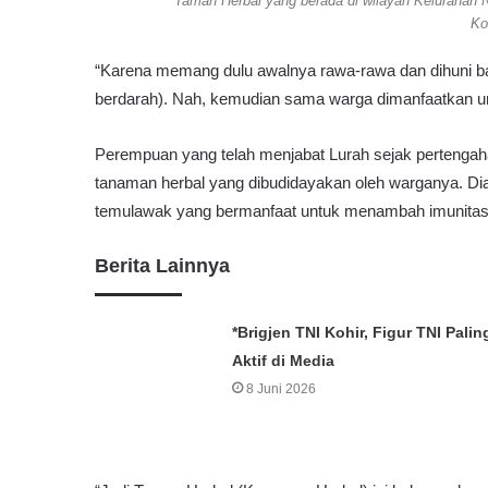
Taman Herbal yang berada di wilayah Kelurahan N
d
Ko
u
g
“Karena memang dulu awalnya rawa-rawa dan dihuni 
a
P
berdarah). Nah, kemudian sama warga dimanfaatkan unt
a
k
Perempuan yang telah menjabat Lurah sejak pertengaha
a
tanaman herbal yang dibudidayakan oleh warganya. Dian
i
I
temulawak yang bermanfaat untuk menambah imunitas
j
a
Berita Lainnya
z
a
h
*‎Brigjen TNI Kohir, Figur TNI Palin
P
Aktif di Media
a
8 Juni 2026
l
s
u