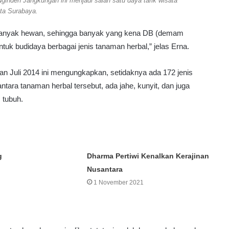
ginden Jangkungan ini menjadi salah satu daya tarik wisata
n
ta Surabaya.
k
a
banyak hewan, sehingga banyak yang kena DB (demam
t
a
uk budidaya berbagai jenis tanaman herbal,” jelas Erna.
s
K
n Juli 2014 ini mengungkapkan, setidaknya ada 172 jenis
e
tara tanaman herbal tersebut, ada jahe, kunyit, dan juga
h
e
 tubuh.
n
d
a
k
P
g
Dharma Pertiwi Kenalkan Kerajinan
e
Nusantara
l
1 November 2021
a
p
o
r
,