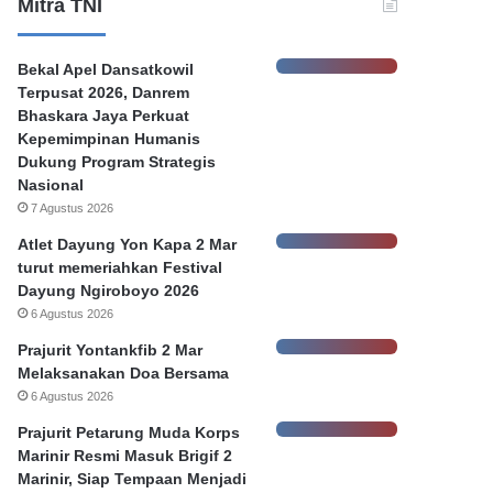
n
e
Mitra TNI
K
r
e
P
Bekal Apel Dansatkowil
b
e
Terpusat 2026, Danrem
o
m
Bhaskara Jaya Perkuat
c
k
Kepemimpinan Humanis
o
o
Dukung Program Strategis
r
t
Nasional
a
S
7 Agustus 2026
n
u
D
r
Atlet Dayung Yon Kapa 2 Mar
a
a
turut memeriahkan Festival
t
b
Dayung Ngiroboyo 2026
a
a
6 Agustus 2026
N
y
a
a
Prajurit Yontankfib 2 Mar
s
Melaksanakan Doa Bersama
a
6 Agustus 2026
b
Prajurit Petarung Muda Korps
a
Marinir Resmi Masuk Brigif 2
h
Marinir, Siap Tempaan Menjadi