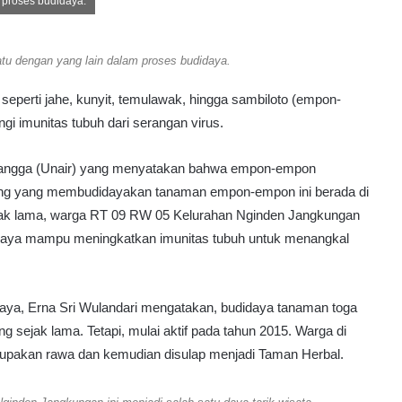
 proses budidaya.
P
r
i
atu dengan yang lain dalam proses budidaya.
m
a
seperti jahe, kunyit, temulawak, hingga sambiloto (empon-
,
 imunitas tubuh dari serangan virus.
‘
A
d
 Airlangga (Unair) yang menyatakan bahwa empon-empon
a
ung yang membudidayakan tanaman empon-empon ini berada di
B
jak lama, warga RT 09 RW 05 Kelurahan Nginden Jangkungan
a
n
aya mampu meningkatkan imunitas tubuh untuk menangkal
k
D
a
aya, Erna Sri Wulandari mengatakan, budidaya tanaman toga
l
a
sejak lama. Tetapi, mulai aktif pada tahun 2015. Warga di
m
upakan rawa dan kemudian disulap menjadi Taman Herbal.
B
a