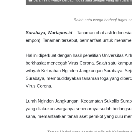
Salah satu warga berbagi tugas satu dengan yang lain dalam
r
c
i
Salah satu warga berbagi tugas s
n
g
Surabaya, Wartapos.id
– Tanaman obat asli Indonesia 
P
empon). Tanaman tersebut, bermanfaat untuk menamengi
e
m
k
Hal ini diperkuat dengan hasil penelitian Universitas
o
berkhasiat mencegah Virus Corona. Salah satu kamp
t
wilayah Kelurahan Nginden Jangkungan Surabaya. Se
S
u
Surabaya, membudidayakan tanaman toga yang diperc
r
Virus Corona.
a
b
Lurah Nginden Jangkungan, Kecamatan Sukolilo Surab
a
y
yang dilakukan warganya sebenarnya sudah berlangsung 
a
sana, memanfaatkan tanah aset pemkot yang dulu mer
D
i