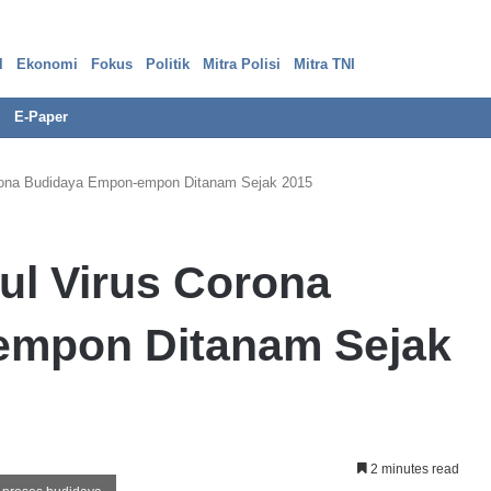
l
Ekonomi
Fokus
Politik
Mitra Polisi
Mitra TNI
E-Paper
rona Budidaya Empon-empon Ditanam Sejak 2015
P
ul Virus Corona
e
r
k
empon Ditanam Sejak
a
r
a
13 Februari 2024
B
kot
Perkara Bank Prima, ‘Ada Bank
a
jazah Palsu
Dalam Bank atas Kehendak Pelapor,
n
2 minutes read
k