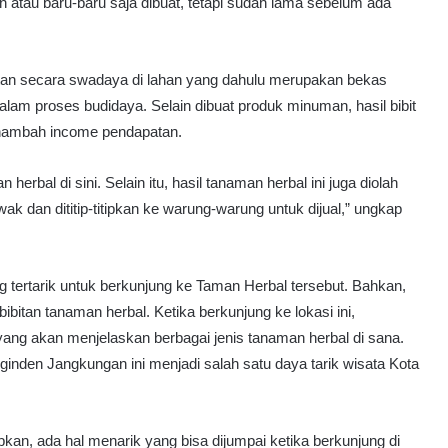
 atau baru-baru saja dibuat, tetapi sudah lama sebelum ada
an secara swadaya di lahan yang dahulu merupakan bekas
alam proses budidaya. Selain dibuat produk minuman, hasil bibit
menambah income pendapatan.
erbal di sini. Selain itu, hasil tanaman herbal ini juga diolah
k dan dititip-titipkan ke warung-warung untuk dijual,” ungkap
 tertarik untuk berkunjung ke Taman Herbal tersebut. Bahkan,
bibitan tanaman herbal. Ketika berkunjung ke lokasi ini,
ang akan menjelaskan berbagai jenis tanaman herbal di sana.
ginden Jangkungan ini menjadi salah satu daya tarik wisata Kota
n, ada hal menarik yang bisa dijumpai ketika berkunjung di