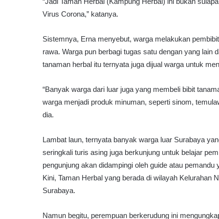
“Jadi Taman Herbal (Kampung Herbal) ini bukan sulapan
Virus Corona,” katanya.
Sistemnya, Erna menyebut, warga melakukan pembibit
rawa. Warga pun berbagi tugas satu dengan yang lain d
tanaman herbal itu ternyata juga dijual warga untuk 
“Banyak warga dari luar juga yang membeli bibit tanaman h
warga menjadi produk minuman, seperti sinom, temulawa
dia.
Lambat laun, ternyata banyak warga luar Surabaya yang
seringkali turis asing juga berkunjung untuk belajar pem
pengunjung akan didampingi oleh guide atau pemandu y
Kini, Taman Herbal yang berada di wilayah Kelurahan N
Surabaya.
Namun begitu, perempuan berkerudung ini mengungkapka