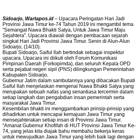
Sidoarjo, Wartapos.id
– Upacara Peringatan Hari Jadi
Provinsi Jawa Timur ke-74 Tahun 2019 ini mengambil tema
“Semangat Nawa Bhakti Satya, Untuk Jawa Timur Maju
Sejahtera”. Upacara diawali dengan pembacaan sejarah
singkat Hari Jadi Provinsi Jawa Timur. Senin di Alun-Alun
Sidoarjo, (14/10).
Bupati Sidoarjo, Saiful Ilah bertindak sebagai inspektur
upacara. Upacara ini diikuti oleh Forum Komunikasi
Pimpinan Daerah (Forkopimda), dan seluruh Kepala OPD
serta pejabat negeri sipil (PNS) dilingkungan Pemerintahan
Kabupaten Sidoarjo.
Gubernur Jatim dalam sambutannya yang dibacakan Bupati
Saiful Ilah menjelaskan mengenai Nawa Bhakti Satya yang
merupakan sebuah nafas yang senantiasa tercermin dalam
setiap langkah dan pengabdian insan pemerintah serta
masyarakat Jawa Timur.
Kesembilan bhakti ini menggambarkan prinsip-prinsip yang
dihadirkan untuk mencapai kemajuan Jawa Timur yang
mensejahterakan setiap insan di Provinsi Jawa Timur.
“Amanat Gubernur Khofifah di HUT Provinsi Jawa Timur Ke-
74, yang jelas kita diajak bahu membahu bekerja keras
untuk mewujudkan Jawa Timur yang lebih baik lagi dengan