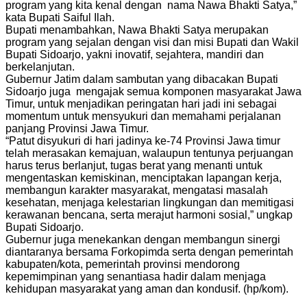
program yang kita kenal dengan nama Nawa Bhakti Satya,”
kata Bupati Saiful Ilah.
Bupati menambahkan, Nawa Bhakti Satya merupakan
program yang sejalan dengan visi dan misi Bupati dan Wakil
Bupati Sidoarjo, yakni inovatif, sejahtera, mandiri dan
berkelanjutan.
Gubernur Jatim dalam sambutan yang dibacakan Bupati
Sidoarjo juga mengajak semua komponen masyarakat Jawa
Timur, untuk menjadikan peringatan hari jadi ini sebagai
momentum untuk mensyukuri dan memahami perjalanan
panjang Provinsi Jawa Timur.
“Patut disyukuri di hari jadinya ke-74 Provinsi Jawa timur
telah merasakan kemajuan, walaupun tentunya perjuangan
harus terus berlanjut, tugas berat yang menanti untuk
mengentaskan kemiskinan, menciptakan lapangan kerja,
membangun karakter masyarakat, mengatasi masalah
kesehatan, menjaga kelestarian lingkungan dan memitigasi
kerawanan bencana, serta merajut harmoni sosial,” ungkap
Bupati Sidoarjo.
Gubernur juga menekankan dengan membangun sinergi
diantaranya bersama Forkopimda serta dengan pemerintah
kabupaten/kota, pemerintah provinsi mendorong
kepemimpinan yang senantiasa hadir dalam menjaga
kehidupan masyarakat yang aman dan kondusif. (hp/kom).