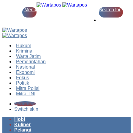
Menu
Search for
Switch skin
Hukum
Kriminal
Warta Jatim
Pemerintahan
Nasional
Ekonomi
Fokus
Politik
Mitra Polisi
Mitra TNI
Search for
Switch skin
Hobi
Kuliner
Pelangi