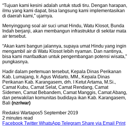
“Tujuan kami kesini adalah untuk studi tiru. Dengan harapan,
ilmu yang kami dapat, bisa langsung kami implementasikan
di daerah kami,” ujarnya.
Menyinggung soal air suci umat Hindu, Watu Klosot, Bunda
Indah berjanji, akan membangun infrastruktur di sekitar mata
air tersebut.
“Akan kami bangun jalannya, supaya umat Hindu yang ingin
mengambil air di Watu Klosot lebih nyaman. Dan nantinya,
bisa kami manfaatkan untuk pengembangan potensi wisata,”
pungkasnya.
Hadir dalam pertemuan tersebut, Kepala Dinas Perikanan
Kab. Lumajang, Ir. Agus Widarto, MM., Kepala Dinas
Perikanan Kab. Karangasem, drh. I Ketut Artama, M.Si.,
Camat Kubu, Camat Selat, Camat Rendang, Camat
Sidemen, Camat Bebandem, Camat Manggis, Camat Abang,
dan perwakilan komunitas budidaya ikan Kab. Karangasem,
Bali
(nzr/war)
Redaksi Wartapos
5 September 2019
2 minutes read
Facebook
Twitter
WhatsApp
Telegram
Share via Email
Print