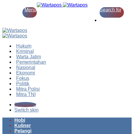
Menu
Search for
Switch skin
Hukum
Kriminal
Warta Jatim
Pemerintahan
Nasional
Ekonomi
Fokus
Politik
Mitra Polisi
Mitra TNI
Search for
Switch skin
Hobi
Kuliner
Pelangi