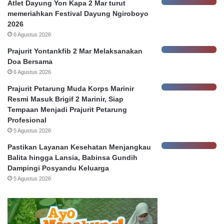
r
u
Atlet Dayung Yon Kapa 2 Mar turut
a
r
memeriahkan Festival Dayung Ngiroboyo
b
c
2026
a
i
6 Agustus 2026
y
n
Prajurit Yontankfib 2 Mar Melaksanakan
a
g
Doa Bersama
6 Agustus 2026
e
Prajurit Petarung Muda Korps Marinir
k
Resmi Masuk Brigif 2 Marinir, Siap
o
Tempaan Menjadi Prajurit Petarung
t
Profesional
5 Agustus 2026
u
Pastikan Layanan Kesehatan Menjangkau
r
Balita hingga Lansia, Babinsa Gundih
a
Dampingi Posyandu Keluarga
b
5 Agustus 2026
a
y
a