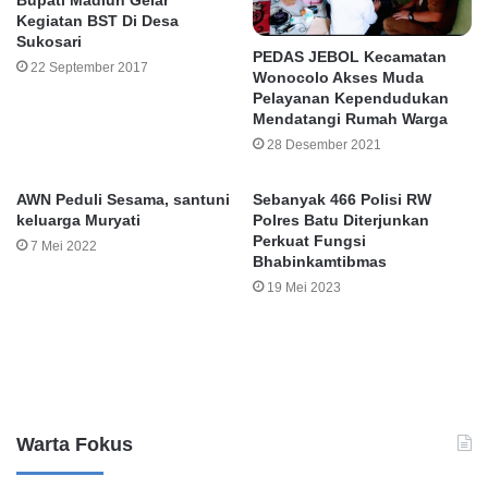
Bupati Madiun Gelar
Kegiatan BST Di Desa
Sukosari
PEDAS JEBOL Kecamatan
22 September 2017
Wonocolo Akses Muda
Pelayanan Kependudukan
Mendatangi Rumah Warga
28 Desember 2021
AWN Peduli Sesama, santuni
Sebanyak 466 Polisi RW
keluarga Muryati
Polres Batu Diterjunkan
Perkuat Fungsi
7 Mei 2022
Bhabinkamtibmas
19 Mei 2023
Leave a Reply
Warta Fokus