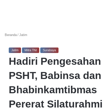
Beranda
/
Jatim
Jatim
Mitra TNI
Surabaya
Hadiri Pengesahan
PSHT, Babinsa dan
Bhabinkamtibmas
Pererat Silaturahmi