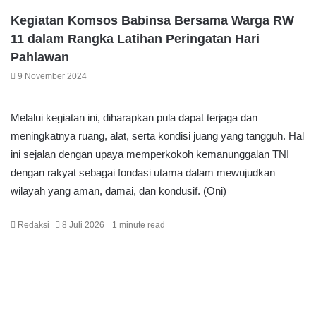
Kegiatan Komsos Babinsa Bersama Warga RW
11 dalam Rangka Latihan Peringatan Hari
Pahlawan
9 November 2024
Melalui kegiatan ini, diharapkan pula dapat terjaga dan
meningkatnya ruang, alat, serta kondisi juang yang tangguh. Hal
ini sejalan dengan upaya memperkokoh kemanunggalan TNI
dengan rakyat sebagai fondasi utama dalam mewujudkan
wilayah yang aman, damai, dan kondusif. (Oni)
Redaksi
8 Juli 2026
1 minute read
F
T
W
T
S
P
a
w
h
e
h
r
c
i
a
l
a
i
e
t
t
e
r
n