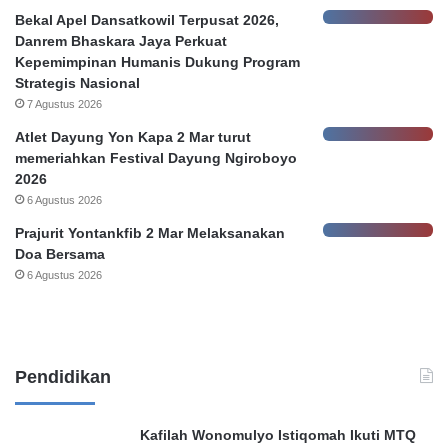
D
Bekal Apel Dansatkowil Terpusat 2026,
a
Danrem Bhaskara Jaya Perkuat
l
Kepemimpinan Humanis Dukung Program
a
Strategis Nasional
m
7 Agustus 2026
B
Atlet Dayung Yon Kapa 2 Mar turut
a
memeriahkan Festival Dayung Ngiroboyo
n
2026
k
6 Agustus 2026
a
t
Prajurit Yontankfib 2 Mar Melaksanakan
a
Doa Bersama
s
6 Agustus 2026
K
e
h
e
n
Pendidikan
d
a
k
Kafilah Wonomulyo Istiqomah Ikuti MTQ