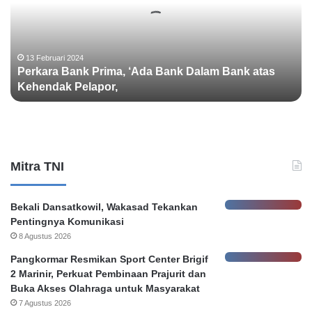
a
r
a
B
13 Februari 2024
Perkara Bank Prima, ‘Ada Bank Dalam Bank atas
a
Kehendak Pelapor,
n
k
P
r
i
m
Mitra TNI
a
,
‘
Bekali Dansatkowil, Wakasad Tekankan
A
Pentingnya Komunikasi
d
8 Agustus 2026
a
Pangkormar Resmikan Sport Center Brigif
B
2 Marinir, Perkuat Pembinaan Prajurit dan
a
Buka Akses Olahraga untuk Masyarakat
n
7 Agustus 2026
k