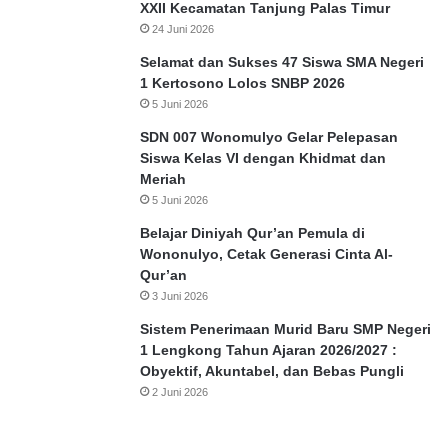
P
XXII Kecamatan Tanjung Palas Timur
e
24 Juni 2026
l
Selamat dan Sukses 47 Siswa SMA Negeri
a
1 Kertosono Lolos SNBP 2026
p
5 Juni 2026
o
r
SDN 007 Wonomulyo Gelar Pelepasan
,
Siswa Kelas VI dengan Khidmat dan
Meriah
5 Juni 2026
Belajar Diniyah Qur’an Pemula di
Wononulyo, Cetak Generasi Cinta Al-
Qur’an
3 Juni 2026
Sistem Penerimaan Murid Baru SMP Negeri
1 Lengkong Tahun Ajaran 2026/2027 :
Obyektif, Akuntabel, dan Bebas Pungli
2 Juni 2026