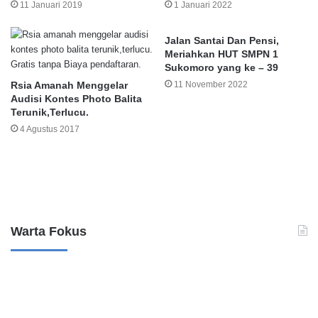
11 Januari 2019
1 Januari 2022
Jalan Santai Dan Pensi,
Meriahkan HUT SMPN 1
Sukomoro yang ke – 39
Rsia Amanah Menggelar
11 November 2022
Audisi Kontes Photo Balita
Terunik,Terlucu.
4 Agustus 2017
Leave a Reply
Warta Fokus
P
e
r
k