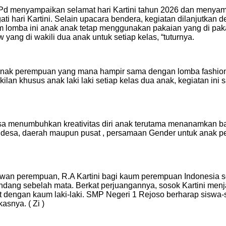
Pd menyampaikan selamat hari Kartini tahun 2026 dan menyamp
i hari Kartini. Selain upacara bendera, kegiatan dilanjutkan
lam lomba ini anak anak tetap menggunakan pakaian yang di pa
yang di wakili dua anak untuk setiap kelas, “tuturnya.
nak perempuan yang mana hampir sama dengan lomba fashion sh
an khusus anak laki laki setiap kelas dua anak, kegiatan in
 bisa menumbuhkan kreativitas diri anak terutama menanamkan
di desa, daerah maupun pusat , persamaan Gender untuk anak p
awan perempuan, R.A Kartini bagi kaum perempuan Indonesia 
ndang sebelah mata. Berkat perjuangannya, sosok Kartini menj
 dengan kaum laki-laki. SMP Negeri 1 Rejoso berharap siswa
snya. ( Zi )