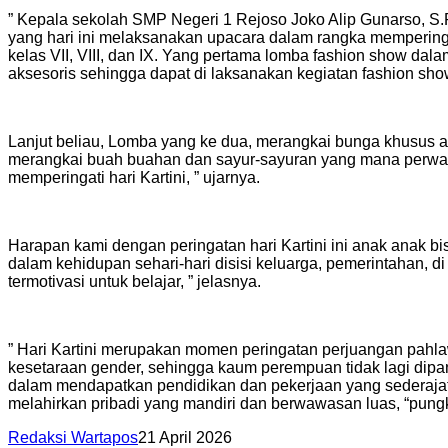
” Kepala sekolah SMP Negeri 1 Rejoso Joko Alip Gunarso, S.
yang hari ini melaksanakan upacara dalam rangka memperingat
kelas VII, VIII, dan IX. Yang pertama lomba fashion show da
aksesoris sehingga dapat di laksanakan kegiatan fashion show 
Lanjut beliau, Lomba yang ke dua, merangkai bunga khusus a
merangkai buah buahan dan sayur-sayuran yang mana perwakil
memperingati hari Kartini, ” ujarnya.
Harapan kami dengan peringatan hari Kartini ini anak anak
dalam kehidupan sehari-hari disisi keluarga, pemerintahan, 
termotivasi untuk belajar, ” jelasnya.
” Hari Kartini merupakan momen peringatan perjuangan pahl
kesetaraan gender, sehingga kaum perempuan tidak lagi dipa
dalam mendapatkan pendidikan dan pekerjaan yang sederajat
melahirkan pribadi yang mandiri dan berwawasan luas, “pungka
Redaksi Wartapos
21 April 2026