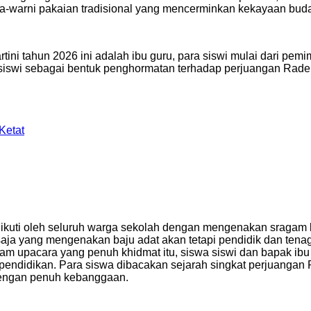
a-warni pakaian tradisional yang mencerminkan kekayaan bud
tini tahun 2026 ini adalah ibu guru, para siswi mulai dari pe
 siswi sebagai bentuk penghormatan terhadap perjuangan Raden
Ketat
diikuti oleh seluruh warga sekolah dengan mengenakan sragam
wi saja yang mengenakan baju adat akan tetapi pendidik dan t
alam upacara yang penuh khidmat itu, siswa siswi dan bapak i
ndidikan. Para siswa dibacakan sejarah singkat perjuangan R
i dengan penuh kebanggaan.