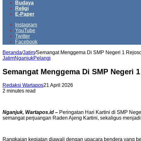
Budaya
Religi
E-Paper
Instagram
YouTube
Twitter
Facebook
Beranda
/
Jatim
/
Semangat Menggema Di SMP Negeri 1 Rejoso, 
Jatim
Nganjuk
Pelangi
Semangat Menggema Di SMP Negeri 1 R
Redaksi Wartapos
21 April 2026
2 minutes read
Nganjuk, Wartapos.id –
Peringatan Hari Kartini di SMP Neg
semangat perjuangan Raden Ajeng Kartini, sekaligus menjadi 
Rangkaian kegiatan diawali dengan upacara bendera yang ber