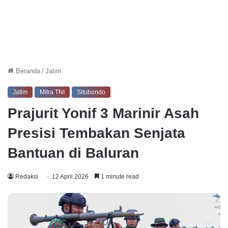
Beranda
/
Jatim
Jatim
Mitra TNI
Situbondo
Prajurit Yonif 3 Marinir Asah
Presisi Tembakan Senjata
Bantuan di Baluran
Redaksi
12 April 2026
1 minute read