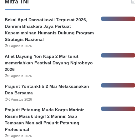
Mitra TNI
a
t
a
Bekal Apel Dansatkowil Terpusat 2026,
s
Danrem Bhaskara Jaya Perkuat
K
Kepemimpinan Humanis Dukung Program
e
Strategis Nasional
h
7 Agustus 2026
e
n
Atlet Dayung Yon Kapa 2 Mar turut
d
memeriahkan Festival Dayung Ngiroboyo
a
2026
k
6 Agustus 2026
P
Prajurit Yontankfib 2 Mar Melaksanakan
e
Doa Bersama
l
6 Agustus 2026
a
p
Prajurit Petarung Muda Korps Marinir
o
Resmi Masuk Brigif 2 Marinir, Siap
r
Tempaan Menjadi Prajurit Petarung
,
Profesional
5 Agustus 2026