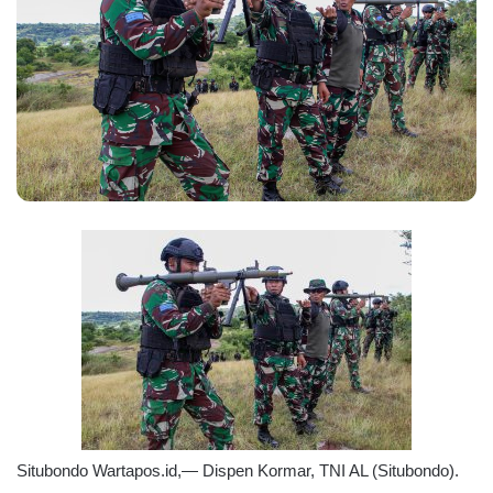
Situbondo Wartapos.id,— Dispen Kormar, TNI AL (Situbondo).