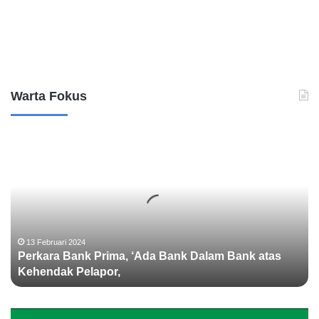
Leave a Reply
Warta Fokus
P
e
r
k
a
r
a
B
13 Februari 2024
Perkara Bank Prima, ‘Ada Bank Dalam Bank atas
a
Kehendak Pelapor,
n
k
P
r