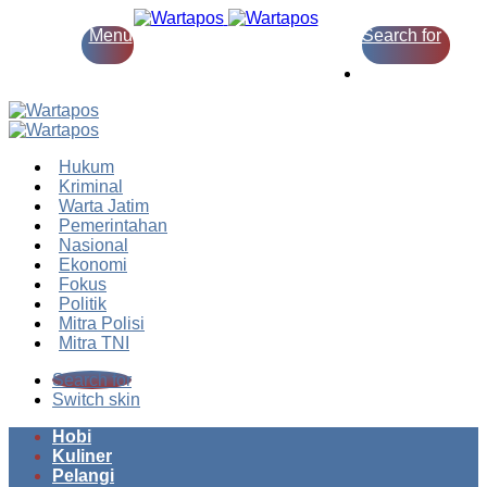
Menu
Search for
Switch skin
Hukum
Kriminal
Warta Jatim
Pemerintahan
Nasional
Ekonomi
Fokus
Politik
Mitra Polisi
Mitra TNI
Search for
Switch skin
Hobi
Kuliner
Pelangi