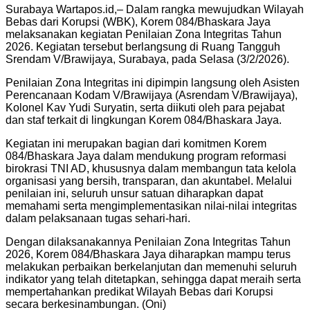
Surabaya Wartapos.id,– Dalam rangka mewujudkan Wilayah
Bebas dari Korupsi (WBK), Korem 084/Bhaskara Jaya
melaksanakan kegiatan Penilaian Zona Integritas Tahun
2026. Kegiatan tersebut berlangsung di Ruang Tangguh
Srendam V/Brawijaya, Surabaya, pada Selasa (3/2/2026).
Penilaian Zona Integritas ini dipimpin langsung oleh Asisten
Perencanaan Kodam V/Brawijaya (Asrendam V/Brawijaya),
Kolonel Kav Yudi Suryatin, serta diikuti oleh para pejabat
dan staf terkait di lingkungan Korem 084/Bhaskara Jaya.
Kegiatan ini merupakan bagian dari komitmen Korem
084/Bhaskara Jaya dalam mendukung program reformasi
birokrasi TNI AD, khususnya dalam membangun tata kelola
organisasi yang bersih, transparan, dan akuntabel. Melalui
penilaian ini, seluruh unsur satuan diharapkan dapat
memahami serta mengimplementasikan nilai-nilai integritas
dalam pelaksanaan tugas sehari-hari.
Dengan dilaksanakannya Penilaian Zona Integritas Tahun
2026, Korem 084/Bhaskara Jaya diharapkan mampu terus
melakukan perbaikan berkelanjutan dan memenuhi seluruh
indikator yang telah ditetapkan, sehingga dapat meraih serta
mempertahankan predikat Wilayah Bebas dari Korupsi
secara berkesinambungan. (Oni)