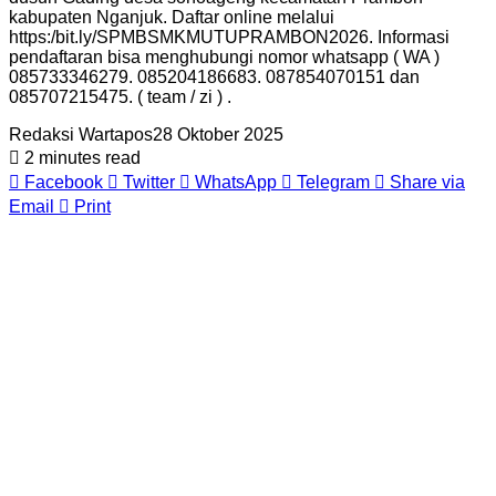
kabupaten Nganjuk. Daftar online melalui
https:/bit.ly/SPMBSMKMUTUPRAMBON2026. Informasi
pendaftaran bisa menghubungi nomor whatsapp ( WA )
085733346279. 085204186683. 087854070151 dan
085707215475. ( team / zi ) .
Redaksi Wartapos
28 Oktober 2025
2 minutes read
Facebook
Twitter
WhatsApp
Telegram
Share via
Email
Print