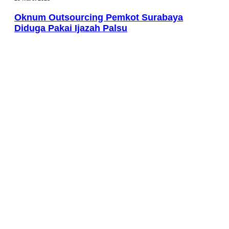
Oknum Outsourcing Pemkot Surabaya
Diduga Pakai Ijazah Palsu