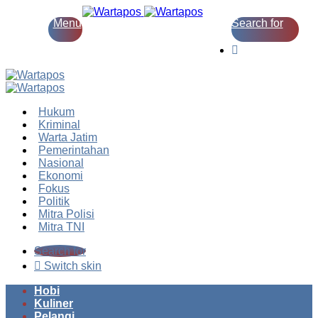
Menu
Search for
Switch skin
Hukum
Kriminal
Warta Jatim
Pemerintahan
Nasional
Ekonomi
Fokus
Politik
Mitra Polisi
Mitra TNI
Search for
Switch skin
Hobi
Kuliner
Pelangi