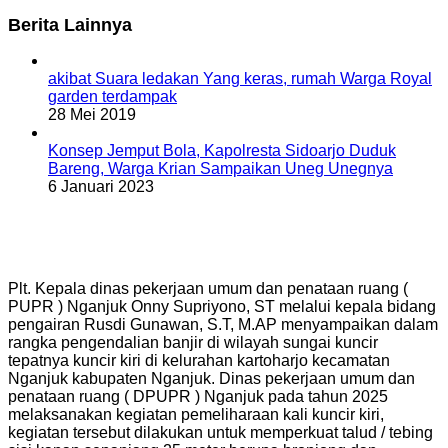
Berita Lainnya
akibat Suara ledakan Yang keras, rumah Warga Royal
garden terdampak
28 Mei 2019
Konsep Jemput Bola, Kapolresta Sidoarjo Duduk
Bareng, Warga Krian Sampaikan Uneg Unegnya
6 Januari 2023
Plt. Kepala dinas pekerjaan umum dan penataan ruang (
PUPR ) Nganjuk Onny Supriyono, ST melalui kepala bidang
pengairan Rusdi Gunawan, S.T, M.AP menyampaikan dalam
rangka pengendalian banjir di wilayah sungai kuncir
tepatnya kuncir kiri di kelurahan kartoharjo kecamatan
Nganjuk kabupaten Nganjuk. Dinas pekerjaan umum dan
penataan ruang ( DPUPR ) Nganjuk pada tahun 2025
melaksanakan kegiatan pemeliharaan kali kuncir kiri,
kegiatan tersebut dilakukan untuk memperkuat talud / tebing