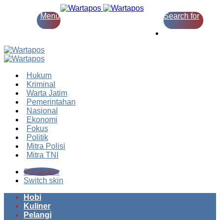
Menu
Search for
Switch skin
Hukum
Kriminal
Warta Jatim
Pemerintahan
Nasional
Ekonomi
Fokus
Politik
Mitra Polisi
Mitra TNI
Search for
Switch skin
Hobi
Kuliner
Pelangi