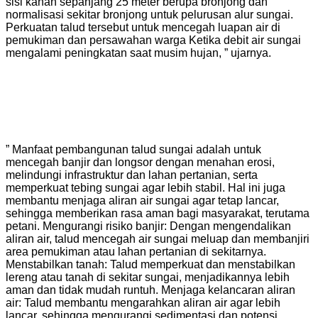
sisi kanan sepanjang 25 meter berupa bronjong dan
normalisasi sekitar bronjong untuk pelurusan alur sungai.
Perkuatan talud tersebut untuk mencegah luapan air di
pemukiman dan persawahan warga Ketika debit air sungai
mengalami peningkatan saat musim hujan, ” ujarnya.
” Manfaat pembangunan talud sungai adalah untuk
mencegah banjir dan longsor dengan menahan erosi,
melindungi infrastruktur dan lahan pertanian, serta
memperkuat tebing sungai agar lebih stabil. Hal ini juga
membantu menjaga aliran air sungai agar tetap lancar,
sehingga memberikan rasa aman bagi masyarakat, terutama
petani. Mengurangi risiko banjir: Dengan mengendalikan
aliran air, talud mencegah air sungai meluap dan membanjiri
area pemukiman atau lahan pertanian di sekitarnya.
Menstabilkan tanah: Talud memperkuat dan menstabilkan
lereng atau tanah di sekitar sungai, menjadikannya lebih
aman dan tidak mudah runtuh. Menjaga kelancaran aliran
air: Talud membantu mengarahkan aliran air agar lebih
lancar, sehingga mengurangi sedimentasi dan potensi