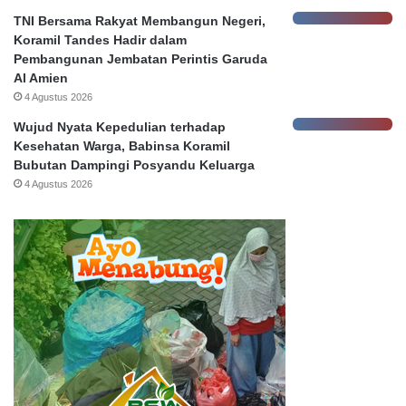
p
TNI Bersama Rakyat Membangun Negeri,
o
Koramil Tandes Hadir dalam
r
Pembangunan Jembatan Perintis Garuda
,
Al Amien
4 Agustus 2026
Wujud Nyata Kepedulian terhadap
Kesehatan Warga, Babinsa Koramil
Bubutan Dampingi Posyandu Keluarga
4 Agustus 2026