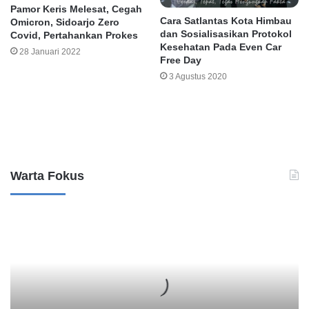
Pamor Keris Melesat, Cegah
Cara Satlantas Kota Himbau
Omicron, Sidoarjo Zero
dan Sosialisasikan Protokol
Covid, Pertahankan Prokes
Kesehatan Pada Even Car
28 Januari 2022
Free Day
3 Agustus 2020
Leave a Reply
Warta Fokus
P
e
r
k
a
r
a