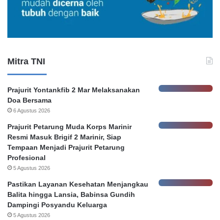
a
m
B
a
n
k
Mitra TNI
a
t
a
Prajurit Yontankfib 2 Mar Melaksanakan
s
Doa Bersama
K
6 Agustus 2026
e
h
Prajurit Petarung Muda Korps Marinir
e
Resmi Masuk Brigif 2 Marinir, Siap
n
Tempaan Menjadi Prajurit Petarung
d
Profesional
a
5 Agustus 2026
k
Pastikan Layanan Kesehatan Menjangkau
P
Balita hingga Lansia, Babinsa Gundih
e
Dampingi Posyandu Keluarga
l
5 Agustus 2026
a