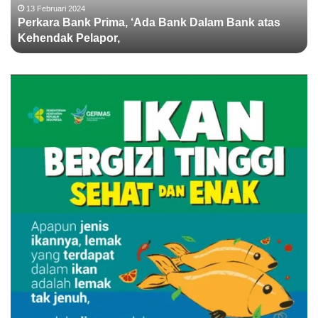
B
13 Februari 2024
Perkara Bank Prima, ‘Ada Bank Dalam Bank atas
a
Kehendak Pelapor,
n
k
P
r
i
m
a
,
‘
A
d
a
B
a
n
k
D
a
l