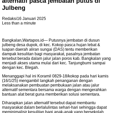
alternatif pasca jembatan putus di
Julbeng
Redaksi
16 Januari 2025
Less than a minute
Bangkalan,Wartapos.id— Putusnya jembatan di dusun
julbeng desa dupok, di kec. Kokop pasca hujan lebat &
luapan daerah aliran sungai (DAS) tentu memberikan
dampak kesulitan bagi masyarakat, pasalnya jembatan
tersebut berada dalam jalur jalan poros kab. Bangkalan yang
menjadi akses utama mulai dari kec. Tanjungbumi sampai
dengan kec. Blegah.
Menanggapi hal ini Koramil 0829-18/kokop pada hari kamis
(16/1/25) mengambil langkah penanganan dengan
melaksanakan pembuatan pembukaan jalan atau jalur
alternatif sementara bersama warga dengan mengerahkan
bantuan alat berat guna memberikan solusi sementara.
Diharapkan jalan alternatif tersebut dapat membantu
masyarakat dalam berlalulintas sehari-hari sehingga dapat
meminimalisir kesulitan bagi anak-anak yang bersekolah