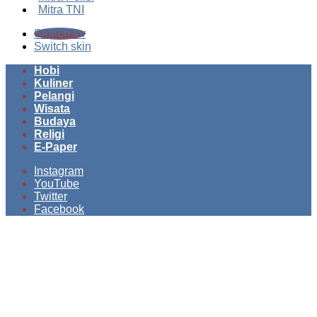
Mitra TNI
Search for
Switch skin
Hobi
Kuliner
Pelangi
Wisata
Budaya
Religi
E-Paper
Instagram
YouTube
Twitter
Facebook