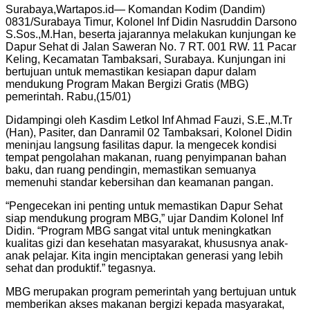
Surabaya,Wartapos.id— Komandan Kodim (Dandim)
0831/Surabaya Timur, Kolonel Inf Didin Nasruddin Darsono
S.Sos.,M.Han, beserta jajarannya melakukan kunjungan ke
Dapur Sehat di Jalan Saweran No. 7 RT. 001 RW. 11 Pacar
Keling, Kecamatan Tambaksari, Surabaya. Kunjungan ini
bertujuan untuk memastikan kesiapan dapur dalam
mendukung Program Makan Bergizi Gratis (MBG)
pemerintah. Rabu,(15/01)
Didampingi oleh Kasdim Letkol Inf Ahmad Fauzi, S.E.,M.Tr
(Han), Pasiter, dan Danramil 02 Tambaksari, Kolonel Didin
meninjau langsung fasilitas dapur. Ia mengecek kondisi
tempat pengolahan makanan, ruang penyimpanan bahan
baku, dan ruang pendingin, memastikan semuanya
memenuhi standar kebersihan dan keamanan pangan.
“Pengecekan ini penting untuk memastikan Dapur Sehat
siap mendukung program MBG,” ujar Dandim Kolonel Inf
Didin. “Program MBG sangat vital untuk meningkatkan
kualitas gizi dan kesehatan masyarakat, khususnya anak-
anak pelajar. Kita ingin menciptakan generasi yang lebih
sehat dan produktif.” tegasnya.
MBG merupakan program pemerintah yang bertujuan untuk
memberikan akses makanan bergizi kepada masyarakat,