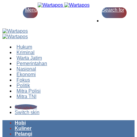
Menu
Search for
Switch skin
Hukum
Kriminal
Warta Jatim
Pemerintahan
Nasional
Ekonomi
Fokus
Politik
Mitra Polisi
Mitra TNI
Search for
Switch skin
Hobi
Kuliner
Pelangi