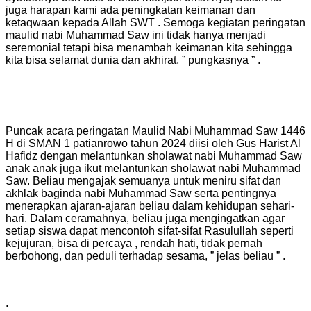
juga harapan kami ada peningkatan keimanan dan
ketaqwaan kepada Allah SWT . Semoga kegiatan peringatan
maulid nabi Muhammad Saw ini tidak hanya menjadi
seremonial tetapi bisa menambah keimanan kita sehingga
kita bisa selamat dunia dan akhirat, ” pungkasnya ” .
Puncak acara peringatan Maulid Nabi Muhammad Saw 1446
H di SMAN 1 patianrowo tahun 2024 diisi oleh Gus Harist Al
Hafidz dengan melantunkan sholawat nabi Muhammad Saw
anak anak juga ikut melantunkan sholawat nabi Muhammad
Saw. Beliau mengajak semuanya untuk meniru sifat dan
akhlak baginda nabi Muhammad Saw serta pentingnya
menerapkan ajaran-ajaran beliau dalam kehidupan sehari-
hari. Dalam ceramahnya, beliau juga mengingatkan agar
setiap siswa dapat mencontoh sifat-sifat Rasulullah seperti
kejujuran, bisa di percaya , rendah hati, tidak pernah
berbohong, dan peduli terhadap sesama, ” jelas beliau ” .
.