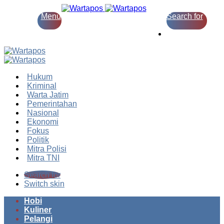
Menu
Search for
Switch skin
Hukum
Kriminal
Warta Jatim
Pemerintahan
Nasional
Ekonomi
Fokus
Politik
Mitra Polisi
Mitra TNI
Search for
Switch skin
Hobi
Kuliner
Pelangi