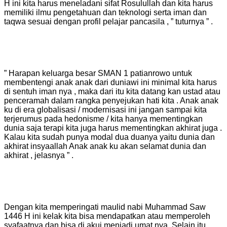
H ini kita harus meneladani sifat Rosulullah dan kita harus
memiliki ilmu pengetahuan dan teknologi serta iman dan
taqwa sesuai dengan profil pelajar pancasila , ” tuturnya ” .
” Harapan keluarga besar SMAN 1 patianrowo untuk
membentengi anak anak dari duniawi ini minimal kita harus
di sentuh iman nya , maka dari itu kita datang kan ustad atau
penceramah dalam rangka penyejukan hati kita . Anak anak
ku di era globalisasi / modernisasi ini jangan sampai kita
terjerumus pada hedonisme / kita hanya mementingkan
dunia saja terapi kita juga harus mementingkan akhirat juga .
Kalau kita sudah punya modal dua duanya yaitu dunia dan
akhirat insyaallah Anak anak ku akan selamat dunia dan
akhirat , jelasnya ” .
Dengan kita memperingati maulid nabi Muhammad Saw
1446 H ini kelak kita bisa mendapatkan atau memperoleh
syafaatnya dan bisa di akui menjadi umat nya, Selain itu