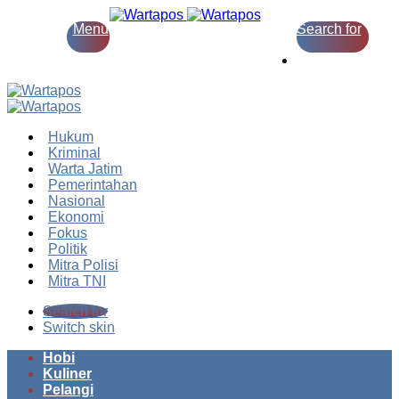
Menu
Search for
Switch skin
Hukum
Kriminal
Warta Jatim
Pemerintahan
Nasional
Ekonomi
Fokus
Politik
Mitra Polisi
Mitra TNI
Search for
Switch skin
Hobi
Kuliner
Pelangi