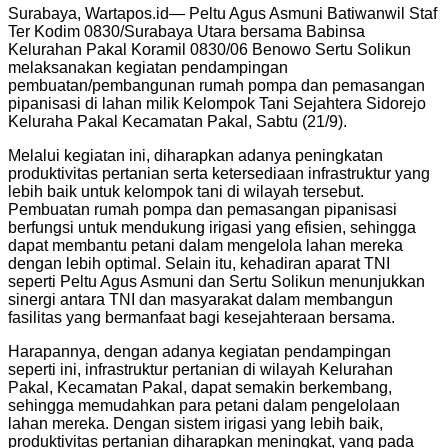
Surabaya, Wartapos.id— Peltu Agus Asmuni Batiwanwil Staf
Ter Kodim 0830/Surabaya Utara bersama Babinsa
Kelurahan Pakal Koramil 0830/06 Benowo Sertu Solikun
melaksanakan kegiatan pendampingan
pembuatan/pembangunan rumah pompa dan pemasangan
pipanisasi di lahan milik Kelompok Tani Sejahtera Sidorejo
Keluraha Pakal Kecamatan Pakal, Sabtu (21/9).
Melalui kegiatan ini, diharapkan adanya peningkatan
produktivitas pertanian serta ketersediaan infrastruktur yang
lebih baik untuk kelompok tani di wilayah tersebut.
Pembuatan rumah pompa dan pemasangan pipanisasi
berfungsi untuk mendukung irigasi yang efisien, sehingga
dapat membantu petani dalam mengelola lahan mereka
dengan lebih optimal. Selain itu, kehadiran aparat TNI
seperti Peltu Agus Asmuni dan Sertu Solikun menunjukkan
sinergi antara TNI dan masyarakat dalam membangun
fasilitas yang bermanfaat bagi kesejahteraan bersama.
Harapannya, dengan adanya kegiatan pendampingan
seperti ini, infrastruktur pertanian di wilayah Kelurahan
Pakal, Kecamatan Pakal, dapat semakin berkembang,
sehingga memudahkan para petani dalam pengelolaan
lahan mereka. Dengan sistem irigasi yang lebih baik,
produktivitas pertanian diharapkan meningkat, yang pada