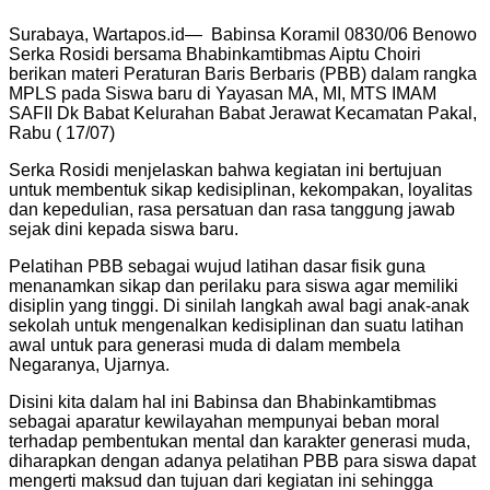
Surabaya, Wartapos.id— Babinsa Koramil 0830/06 Benowo
Serka Rosidi bersama Bhabinkamtibmas Aiptu Choiri
berikan materi Peraturan Baris Berbaris (PBB) dalam rangka
MPLS pada Siswa baru di Yayasan MA, MI, MTS IMAM
SAFII Dk Babat Kelurahan Babat Jerawat Kecamatan Pakal,
Rabu ( 17/07)
Serka Rosidi menjelaskan bahwa kegiatan ini bertujuan
untuk membentuk sikap kedisiplinan, kekompakan, loyalitas
dan kepedulian, rasa persatuan dan rasa tanggung jawab
sejak dini kepada siswa baru.
Pelatihan PBB sebagai wujud latihan dasar fisik guna
menanamkan sikap dan perilaku para siswa agar memiliki
disiplin yang tinggi. Di sinilah langkah awal bagi anak-anak
sekolah untuk mengenalkan kedisiplinan dan suatu latihan
awal untuk para generasi muda di dalam membela
Negaranya, Ujarnya.
Disini kita dalam hal ini Babinsa dan Bhabinkamtibmas
sebagai aparatur kewilayahan mempunyai beban moral
terhadap pembentukan mental dan karakter generasi muda,
diharapkan dengan adanya pelatihan PBB para siswa dapat
mengerti maksud dan tujuan dari kegiatan ini sehingga