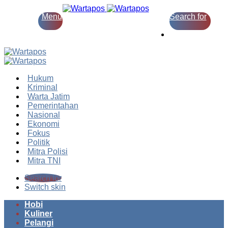
Menu
Search for
Switch skin
Hukum
Kriminal
Warta Jatim
Pemerintahan
Nasional
Ekonomi
Fokus
Politik
Mitra Polisi
Mitra TNI
Search for
Switch skin
Hobi
Kuliner
Pelangi